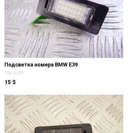
Подсветка номера BMW E39
10616299
15
$