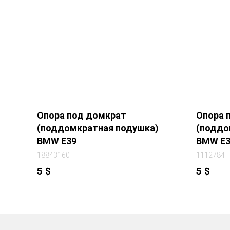
Опора под домкрат
Опора 
(поддомкратная подушка)
(поддо
BMW E39
BMW E3
18843160
1112784
5
$
5
$