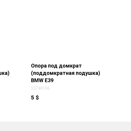
Опора под домкрат
шка)
(поддомкратная подушка)
BMW E39
23748196
5
$