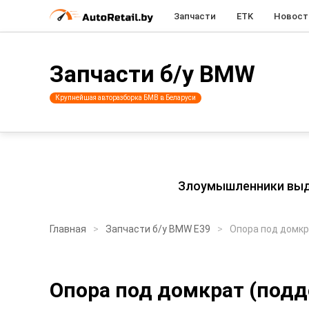
Запчасти
ETK
Новост
Запчасти б/у BMW
Крупнейшая авторазборка БМВ в Беларуси
Злоумышленники выдаю
Главная
Запчасти б/у BMW E39
Опора под домкр
Опора под домкрат (под