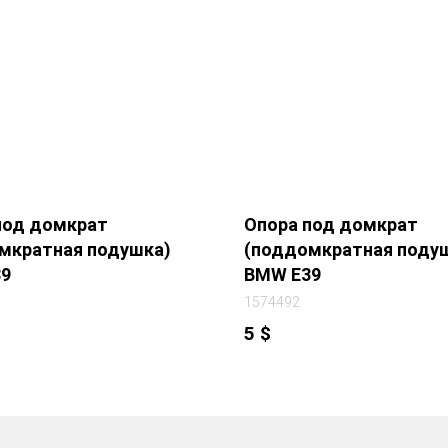
под домкрат
Опора под домкрат
мкратная подушка)
(поддомкратная поду
9
BMW E39
1574492
5
$