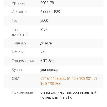
Артикул
9902178
Для авто
5-series E39
Год
2000
Тип
M57
двигателя
Топливо
дизель
Объем
2.5
Трансмиссия
КПП 5ст.
Кузов
универсал
OEM
51 16 7 143 320
,
51 16 8 198 901
,
51
16 8 198 933
Примечание
с замком, черный, оригинальный
номер взят из ЕТК