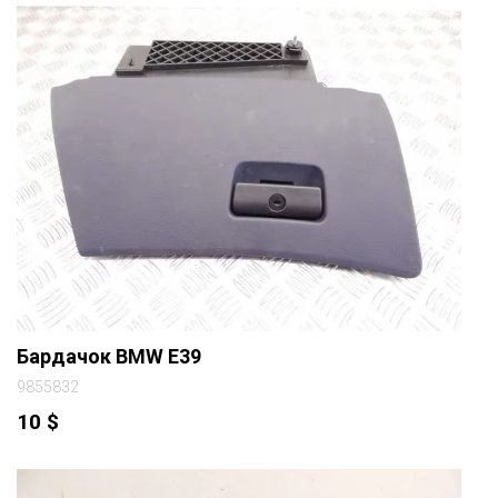
Бардачок BMW E39
9855832
10
$