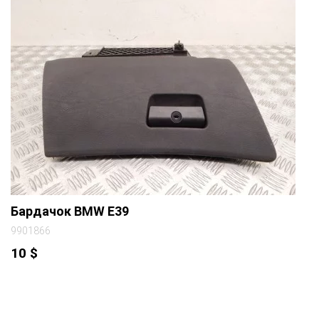
Бардачок BMW E39
9901866
10
$