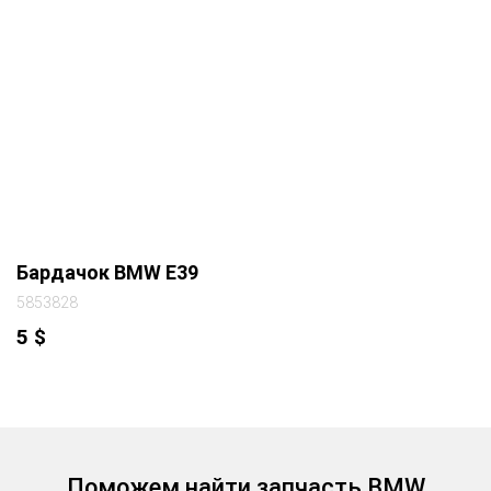
Бардачок BMW E39
5853828
5
$
Поможем найти запчасть BMW