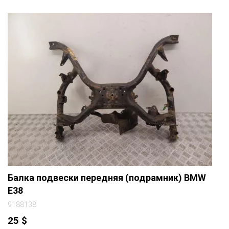
Балка подвески передняя (подрамник) BMW
E38
9188138
25
$