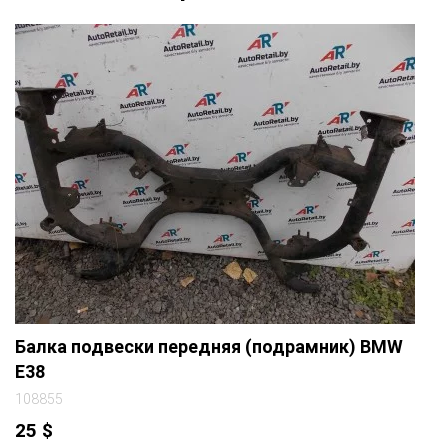
Балка подвески передняя (подрамник) BMW
E38
108855
25
$