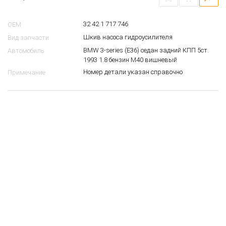
32 42 1 717 746
OEM
Шкив насоса гидроусилителя
Вид запчасти
BMW 3-series (E36) седан задний КПП 5ст.
Автомобиль
1993 1.8 бензин M40 вишневый
Номер детали указан справочно
Примечание