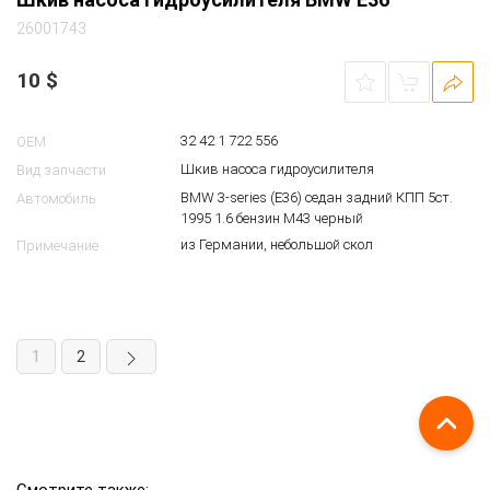
26001743
10
$
32 42 1 722 556
OEM
Шкив насоса гидроусилителя
Вид запчасти
BMW 3-series (E36) седан задний КПП 5ст.
Автомобиль
1995 1.6 бензин M43 черный
из Германии, небольшой скол
Примечание
1
2