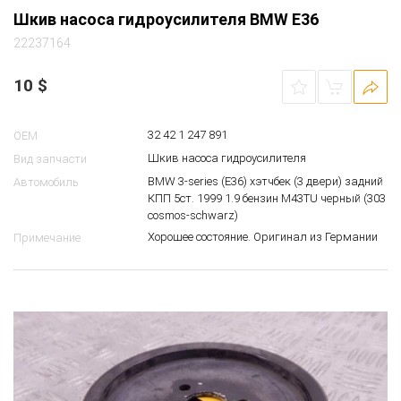
Шкив насоса гидроусилителя BMW E36
22237164
10
$
32 42 1 247 891
OEM
Шкив насоса гидроусилителя
Вид запчасти
BMW 3-series (E36) хэтчбек (3 двери) задний
Автомобиль
КПП 5ст. 1999 1.9 бензин M43TU черный (303
cosmos-schwarz)
Хорошее состояние. Оригинал из Германии
Примечание