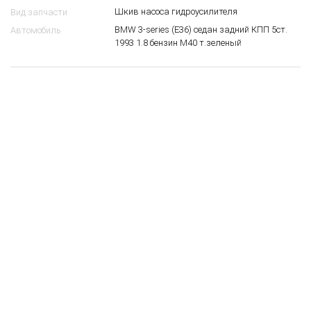
Шкив насоса гидроусилителя
Вид запчасти
BMW 3-series (E36) седан задний КПП 5ст.
Автомобиль
1993 1.8 бензин M40 т.зеленый