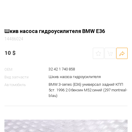
Шкив насоса гидроусилителя BMW E36
14486024
10
$
32 42 1 740 858
OEM
Шкив насоса гидроусилителя
Вид запчасти
BMW 3-series (E36) универсал задний КПП
Автомобиль
5ст. 1996 2.0 бензин M52 синий (297 montreal-
blau)