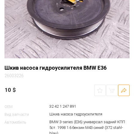
Шкив насоса гидроусилителя BMW E36
26003226
10
$
32 42 1 247 891
OEM
Шкив насоса гидроусилителя
Вид запчасти
BMW 3-series (E36) универсал задний КПП
Автомобиль
5ст. 1998 1.6 бензин M43 синий (372 stahl-
blau)