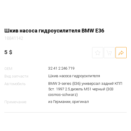
Шкив насоса гидроусилителя BMW E36
18841142
5
$
32 41 2 246 719
OEM
Шкив насоса гидроусилителя
Вид запчасти
BMW 3-series (E36) универсал задний КПП
Автомобиль
5ст. 1997 2.5 дизель M51 черный (303
cosmos-schwarz)
из Германии, оригинал
Примечание