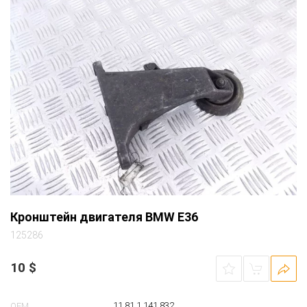
Кронштейн двигателя BMW E36
125286
10
$
11 81 1 141 832
OEM