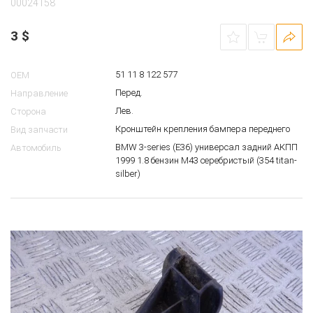
00024158
3
$
51 11 8 122 577
OEM
Перед.
Направление
Лев.
Сторона
Кронштейн крепления бампера переднего
Вид запчасти
BMW 3-series (E36) универсал задний АКПП
Автомобиль
1999 1.8 бензин M43 серебристый (354 titan-
silber)