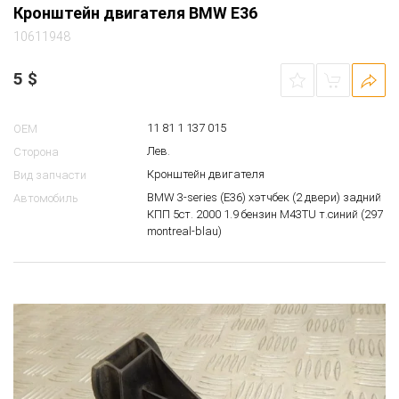
Кронштейн двигателя BMW E36
10611948
5
$
11 81 1 137 015
OEM
Лев.
Сторона
Кронштейн двигателя
Вид запчасти
BMW 3-series (E36) хэтчбек (2 двери) задний
Автомобиль
КПП 5ст. 2000 1.9 бензин M43TU т.синий (297
montreal-blau)