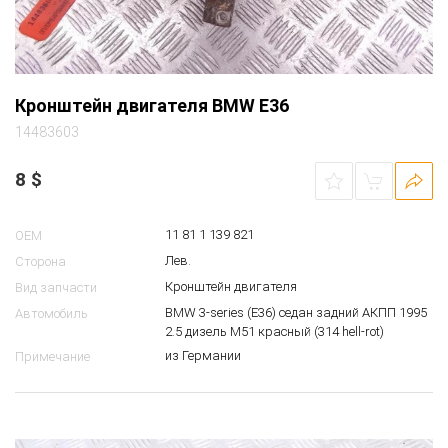
Кронштейн двигателя BMW E36
14483603
8
$
11 81 1 139 821
OEM
Лев.
Сторона
Кронштейн двигателя
Вид запчасти
BMW 3-series (E36) седан задний АКПП 1995
Автомобиль
2.5 дизель M51 красный (314 hell-rot)
из Германии
Примечание