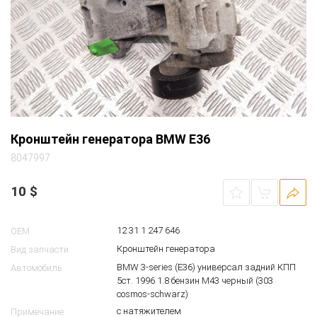
Кронштейн генератора BMW E36
8047997
10
$
12 31 1 247 646
OEM
Кронштейн генератора
Вид запчасти
BMW 3-series (E36) универсал задний КПП
Автомобиль
5ст. 1996 1.8 бензин M43 черный (303
cosmos-schwarz)
с натяжителем
Примечание