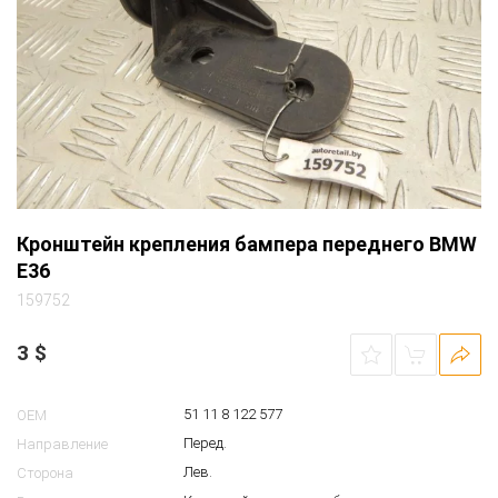
Кронштейн крепления бампера переднего BMW
E36
159752
3
$
51 11 8 122 577
OEM
Перед.
Направление
Лев.
Сторона