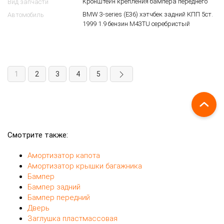
Кронштейн крепления бампера переднего
Вид запчасти
BMW 3-series (E36) хэтчбек задний КПП 5ст.
Автомобиль
1999 1.9 бензин M43TU серебристый
1
2
3
4
5
Смотрите также:
Амортизатор капота
Амортизатор крышки багажника
Бампер
Бампер задний
Бампер передний
Дверь
Заглушка пластмассовая