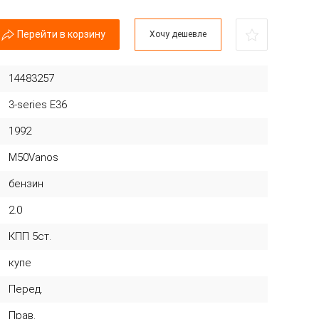
Перейти в корзину
Хочу дешевле
14483257
3-series E36
1992
M50Vanos
бензин
2.0
КПП 5ст.
купе
Перед.
Прав.