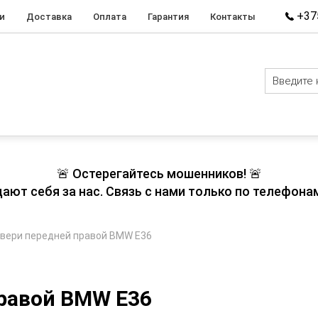
+375
и
Доставка
Оплата
Гарантия
Контакты
🚨 Остерегайтесь мошенников! 🚨
т себя за нас. Связь с нами только по телефонам
двери передней правой BMW E36
правой BMW E36