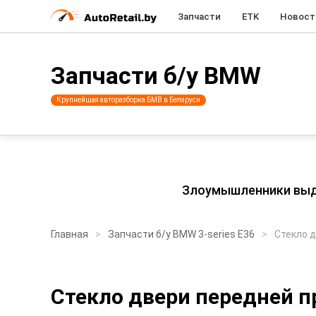
Запчасти
ETK
Новост
Запчасти б/у BMW
Крупнейшая авторазборка БМВ в Беларуси
Злоумышленники выдаю
Главная
Запчасти б/у BMW 3-series E36
Стекло 
Стекло двери передней 