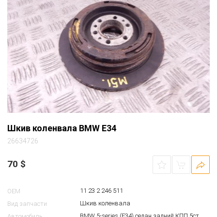
Шкив коленвала BMW E34
26634726
70
$
11 23 2 246 511
OEM
Шкив коленвала
Вид запчасти
BMW 5-series (E34) седан задний КПП 5ст.
Автомобиль