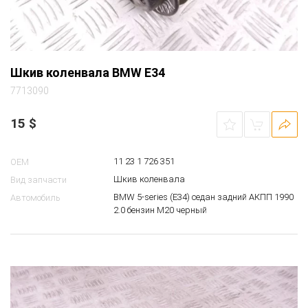
Шкив коленвала BMW E34
7713090
15
$
11 23 1 726 351
OEM
Шкив коленвала
Вид запчасти
BMW 5-series (E34) седан задний АКПП 1990
Автомобиль
2.0 бензин M20 черный