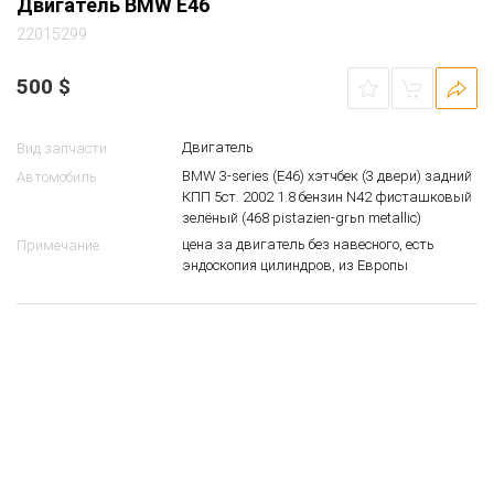
Двигатель BMW E46
22015299
500
$
Двигатель
Вид запчасти
BMW 3-series (E46) хэтчбек (3 двери) задний
Автомобиль
КПП 5ст. 2002 1.8 бензин N42 фисташковый
зелёный (468 pistazien-grьn metallic)
цена за двигатель без навесного, есть
Примечание
эндоскопия цилиндров, из Европы