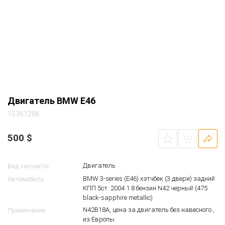
Двигатель BMW E46
15361286
500
$
Двигатель
Вид запчасти
BMW 3-series (E46) хэтчбек (3 двери) задний
Автомобиль
КПП 5ст. 2004 1.8 бензин N42 черный (475
black-sapphire metallic)
N42B18A, цена за двигатель без навесного ,
Примечание
из Европы