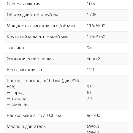
Степень сжатия
10.5
Объем двигателя, куб.см
1796
Мощность двигателя, л.с./об.мин
116/5500
Крутящий момент, Нм/об.мин
175/3750
Топливо
95
Экологические нормы
Евро 3
Вес двигателя, кг
120
Расход топлива, л/100 км (для 316i
E46)
9.9
— город
5.5
— трасса
7.1
— смешан.
Расход масла, гр./1000 км
до 700
Масло в двигатель
5W-30
5W-40