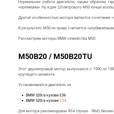
Нормальная работа двигателя, таким образом, га
«премиума». Ну а для 2,0-литрового М50 лучше вообщ
Другой особенностью мотора является сочетание «
В результате, М50 по праву считается «неубиваемым
Рассмотрим моторы BMW семейства М50.
M50B20 / M50B20TU
Этот двухлитровый мотор выпускался с 1990 по 199
крутящего момента.
Устанавливался двигатель на:
BMW 320i в кузове Е36
BMW 520i в кузове
Е34
.
Для мотора рекомендован 95-й (лучше - 98-й) бензин.