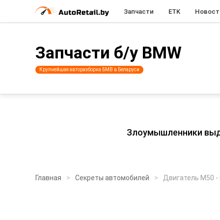
Запчасти
ETK
Новост
Запчасти б/у BMW
Крупнейшая авторазборка БМВ в Беларуси
Злоумышленники выдаю
Главная
Секреты автомобилей
Двигатель М50 -