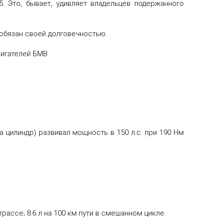
. Это, бывает, удивляет владельцев подержанного
обязан своей долговечностью.
вигателей БМВ.
 цилиндр) развивал мощность в 150 л.с. при 190 Нм
трассе; 8.6 л на 100 км пути в смешанном цикле.