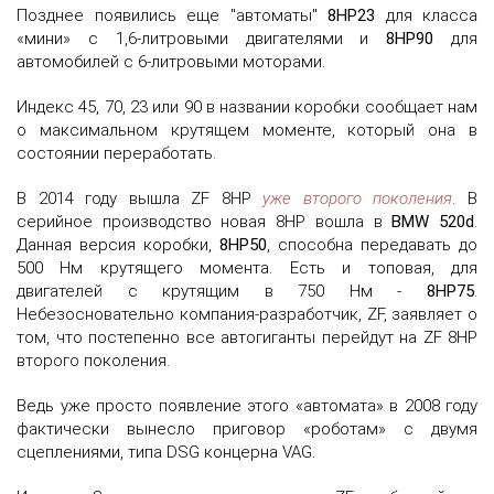
Позднее появились еще "автоматы"
8HP23
для класса
«мини» с 1,6-литровыми двигателями и
8HP90
для
автомобилей с 6-литровыми моторами.
Индекс 45, 70, 23 или 90 в названии коробки сообщает нам
о максимальном крутящем моменте, который она в
состоянии переработать.
В 2014 году вышла ZF 8HP
уже второго поколения
. В
серийное производство новая 8HP вошла в
BMW 520d
.
Данная версия коробки,
8HP50
, способна передавать до
500 Нм крутящего момента. Есть и топовая, для
двигателей с крутящим в 750 Нм -
8HP75
.
Небезосновательно компания-разработчик, ZF, заявляет о
том, что постепенно все автогиганты перейдут на ZF 8HP
второго поколения.
Ведь уже просто появление этого «автомата» в 2008 году
фактически вынесло приговор «роботам» с двумя
сцеплениями, типа DSG концерна VAG.