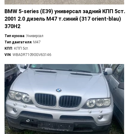
BMW 5-series (E39) универсал задний КПП 5ст.
2001 2.0 дизель M47 т.синий (317 orient-blau)
370H2
Тип кузова
: Универсал
Тип двигателя
: M47
КПП
: КПП 5ст.
VIN
: WBADR71090GV63146