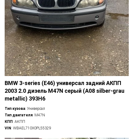
BMW 3-series (E46) универсал задний АКПП
2003 2.0 дизель M47N серый (A08 silber-grau
metallic) 393H6
Тип кузова
: Универсал
Тип двигателя
: M47N
КПП
: АКПП
VIN
: WBAEL710X0PL55329