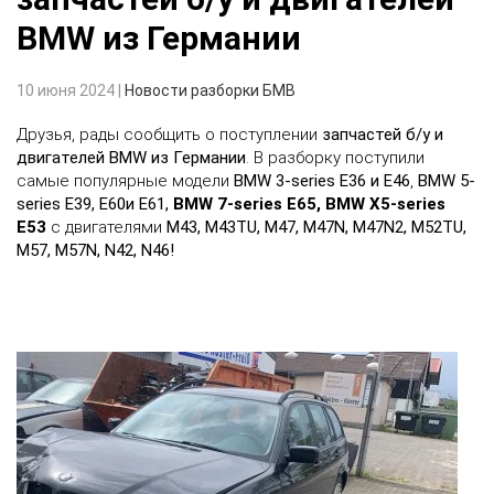
BMW из Германии
10 июня 2024
|
Новости разборки БМВ
Друзья, рады сообщить о поступлении
запчастей б/у и
двигателей BMW из Германии
. В разборку поступили
самые популярные модели
BMW 3-series E36 и E46
,
BMW 5-
series E39, E60и E61,
BMW 7-series E65,
BMW X5-series
E53
с двигателями
M43, M43TU, M47, M47N, M47N2, M52TU,
M57, M57N, N42, N46!