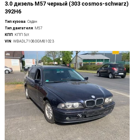
3.0 дизель M57 черный (303 cosmos-schwarz)
392H6
Тип кузова
: Седан
Тип двигателя
: M57
КПП
: КПП 5ст.
VIN
: WBADL71080GM81023