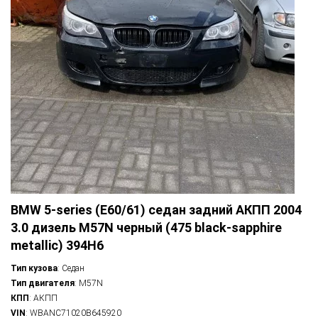
BMW 5-series (E60/61) седан задний АКПП 2004
3.0 дизель M57N черный (475 black-sapphire
metallic) 394H6
Тип кузова
: Седан
Тип двигателя
: M57N
КПП
: АКПП
VIN
: WBANC71020B645920