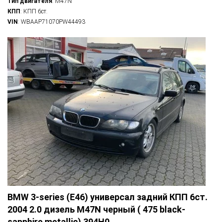
Тип двигателя
: M47N
КПП
: КПП 6ст.
VIN
: WBAAP71070PW44493
BMW 3-series (E46) универсал задний КПП 6ст.
2004 2.0 дизель M47N черный ( 475 black-
sapphire metallic) 394H0