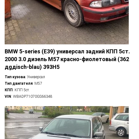
BMW 5-series (E39) универсал задний КПП 5ст.
2000 3.0 дизель M57 красно-фиолетовый (362
дgдisch-blau) 393H5
Тип кузова
: Универсал
Тип двигателя
: M57
КПП
: КПП 5ст.
VIN
: WBADP71070GS66348