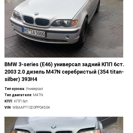
BMW 3-series (E46) универсал задний КПП 6ст.
2003 2.0 дизель M47N серебристый (354 titan-
silber) 393H4
Тип кузова
: Универсал
Тип двигателя
: M47N
КПП
: КПП 6ст.
VIN
: WBAAP71020PP04504