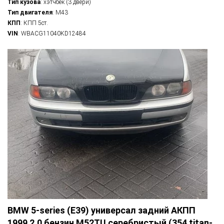
Тип кузова
: хэтчбек (3 двери)
Тип двигателя
: M43
КПП
: КПП 5ст.
VIN
: WBACG11040KD12484
BMW 5-series (E39) универсал задний АКПП
1999 2.0 бензин M52TU серебристый (354 titan-