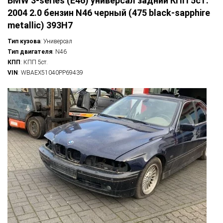
BMW 3-series (E46) универсал задний КПП 5ст.
2004 2.0 бензин N46 черный (475 black-sapphire
metallic) 393H7
Тип кузова
: Универсал
Тип двигателя
: N46
КПП
: КПП 5ст.
VIN
: WBAEX51040PP69439