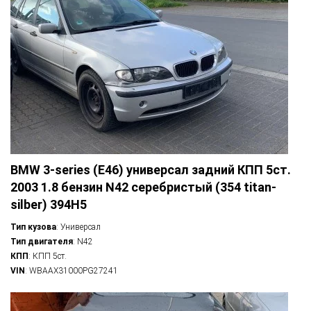
BMW 3-series (E46) универсал задний КПП 5ст.
2003 1.8 бензин N42 серебристый (354 titan-
silber) 394H5
Тип кузова
: Универсал
Тип двигателя
: N42
КПП
: КПП 5ст.
VIN
: WBAAX31000PG27241