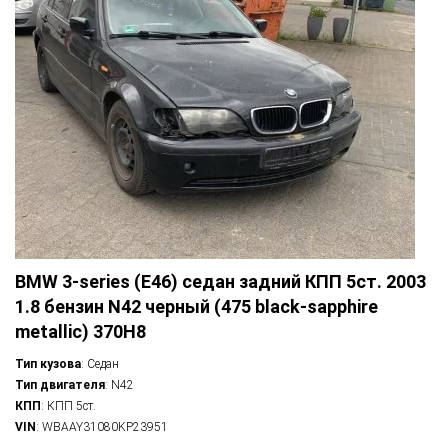
BMW 3-series (E46) седан задний КПП 5ст. 2003
1.8 бензин N42 черный (475 black-sapphire
metallic) 370H8
Тип кузова
: Седан
Тип двигателя
: N42
КПП
: КПП 5ст.
VIN
: WBAAY31080KP23951