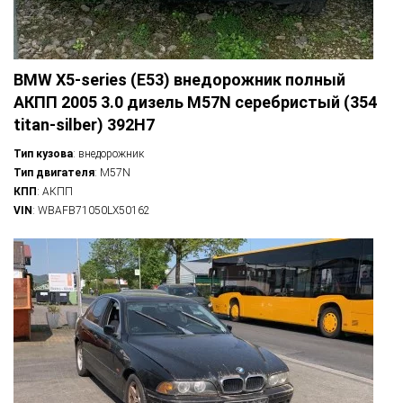
BMW X5-series (E53) внедорожник полный
АКПП 2005 3.0 дизель M57N серебристый (354
titan-silber) 392H7
Тип кузова
: внедорожник
Тип двигателя
: M57N
КПП
: АКПП
VIN
: WBAFB71050LX50162