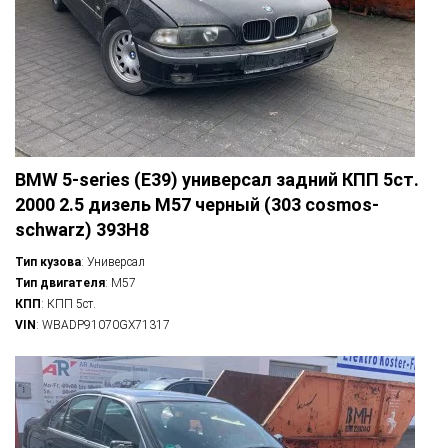
BMW 5-series (E39) универсал задний КПП 5ст.
2000 2.5 дизель M57 черный (303 cosmos-
schwarz) 393H8
Тип кузова
: Универсал
Тип двигателя
: M57
КПП
: КПП 5ст.
VIN
: WBADP91070GX71317