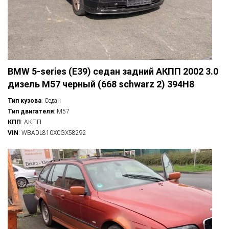
BMW 5-series (E39) седан задний АКПП 2002 3.0
дизель M57 черный (668 schwarz 2) 394H8
Тип кузова
: Седан
Тип двигателя
: M57
КПП
: АКПП
VIN
: WBADL810X0GX58292