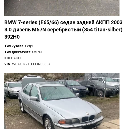
BMW 7-series (E65/66) седан задний АКПП 2003
3.0 дизель M57N серебристый (354 titan-silber)
392H0
Тип кузова
: Седан
Тип двигателя
: M57N
КПП
: АКПП
VIN
: WBAGM21000DR53567