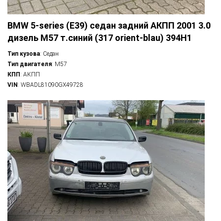
BMW 5-series (E39) седан задний АКПП 2001 3.0
дизель M57 т.синий (317 orient-blau) 394H1
Тип кузова
: Седан
Тип двигателя
: M57
КПП
: АКПП
VIN
: WBADL81090GX49728