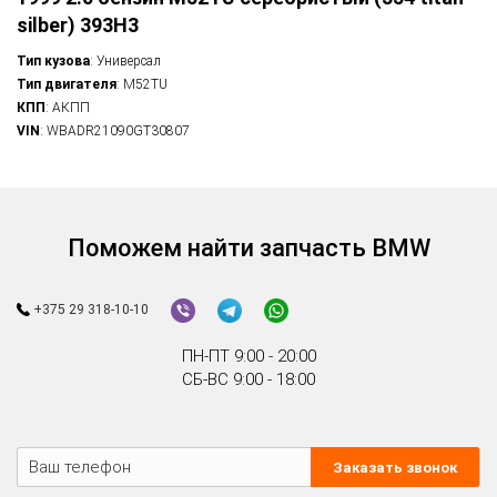
silber) 393H3
Тип кузова
: Универсал
Тип двигателя
: M52TU
КПП
: АКПП
VIN
: WBADR21090GT30807
Поможем найти запчасть BMW
+375 29 318-10-10
ПН-ПТ 9:00 - 20:00
СБ-ВС 9:00 - 18:00
Заказать звонок