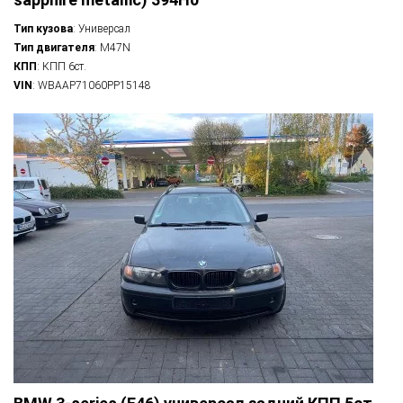
Тип кузова
: Универсал
Тип двигателя
: M47N
КПП
: КПП 6ст.
VIN
: WBAAP71060PP15148