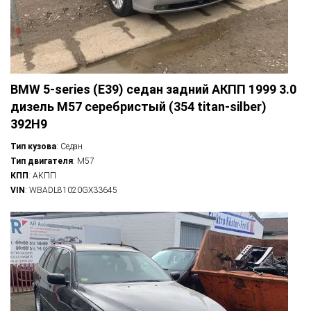
BMW 5-series (E39) седан задний АКПП 1999 3.0
дизель M57 серебристый (354 titan-silber)
392H9
Тип кузова
: Седан
Тип двигателя
: M57
КПП
: АКПП
VIN
: WBADL81020GX33645