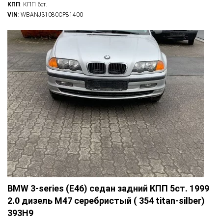
КПП
: КПП 6ст.
VIN
: WBANJ31080CP81400
BMW 3-series (E46) седан задний КПП 5ст. 1999
2.0 дизель M47 серебристый ( 354 titan-silber)
393H9