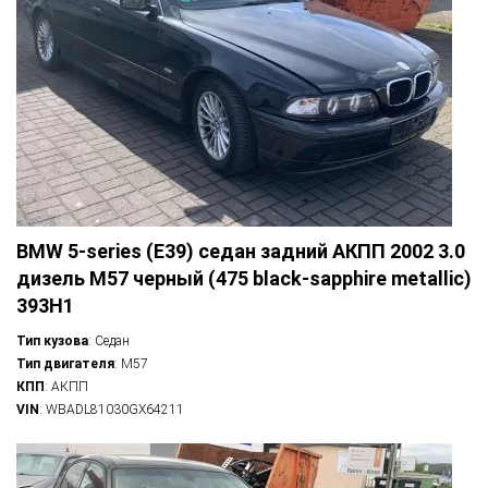
BMW 5-series (E39) седан задний АКПП 2002 3.0
дизель M57 черный (475 black-sapphire metallic)
393H1
Тип кузова
: Седан
Тип двигателя
: M57
КПП
: АКПП
VIN
: WBADL81030GX64211