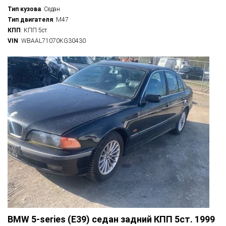
Тип кузова
: Седан
Тип двигателя
: M47
КПП
: КПП 5ст.
VIN
: WBAAL71070KG30430
BMW 5-series (E39) седан задний КПП 5ст. 1999