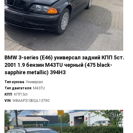
BMW 3-series (E46) универсал задний КПП 5ст.
2001 1.9 бензин M43TU черный (475 black-
sapphire metallic) 394H3
Тип кузова
: Универсал
Тип двигателя
: M43TU
КПП
: КПП 5ст.
VIN
: WBAAP31080JL13790