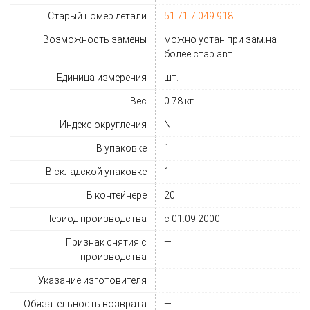
Старый номер детали
51 71 7 049 918
Возможность замены
можно устан.при зам.на
более стар.авт.
Единица измерения
шт.
Вес
0.78 кг.
Индекс округления
N
В упаковке
1
В складской упаковке
1
В контейнере
20
Период производства
с 01.09.2000
Признак снятия с
—
производства
Указание изготовителя
—
Обязательность возврата
—