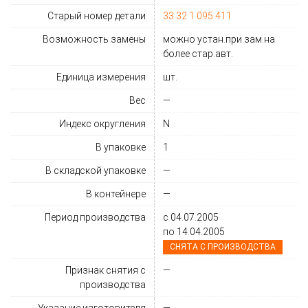
Старый номер детали
33 32 1 095 411
Возможность замены
можно устан.при зам.на
более стар.авт.
Единица измерения
шт.
Вес
—
Индекс округления
N
В упаковке
1
В складской упаковке
—
В контейнере
—
Период производства
с 04.07.2005
по 14.04.2005
СНЯТА C ПРОИЗВОДСТВА
Признак снятия с
—
производства