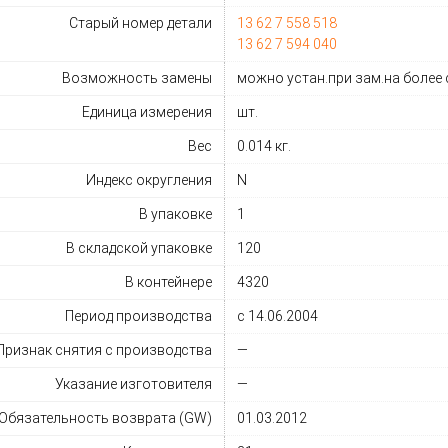
Старый номер детали
13 62 7 558 518
13 62 7 594 040
Возможность замены
можно устан.при зам.на более 
Единица измерения
шт.
Вес
0.014 кг.
Индекс округления
N
В упаковке
1
В складской упаковке
120
В контейнере
4320
Период производства
с 14.06.2004
Признак снятия с производства
—
Указание изготовителя
—
Обязательность возврата (GW)
01.03.2012