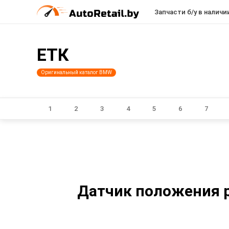
Запчасти б/у в наличи
ЕТК
Оригинальный каталог BMW
1
2
3
4
5
6
7
Датчик положения ра