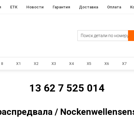
и
ЕТК
Новости
Гарантия
Доставка
Оплата
К
8
X1
X2
X3
X4
X5
X6
X7
13 62 7 525 014
спредвала / Nockenwellensens