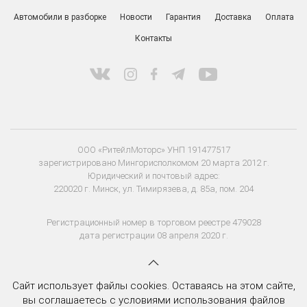
Автомобили в разборке
Новости
Гарантия
Доставка
Оплата
Контакты
ООО «РитейлМоторс» УНП 191477517
зарегистрировано Мингорисполкомом 20 марта 2012 г.
Юридический и почтовый адрес:
220020 г. Минск, ул. Тимирязева, д. 85а, пом. 204
Регистрационный номер в торговом реестре 479028
дата регистрации 08 апреля 2020 г.
Сайт использует файлы cookies. Оставаясь на этом сайте,
вы соглашаетесь с условиями использования файлов