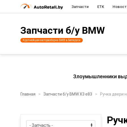
Запчасти
ETK
Новост
Запчасти б/у BMW
Крупнейшая авторазборка БМВ в Беларуси
Злоумышленники выдаю
Главная
Запчасти б/у BMW X3 e83
Ручка двери 
Руч