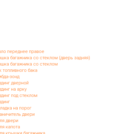
ло переднее правое
шка багажника со стеклом (дверь задняя)
шка багажника со стеклом
 топливного бака
бда-зонд
динг дверной
динг на арку
динг под стеклом
динг
ладка на порог
аничитель двери
ля двери
ля капота
ля крышки багажника