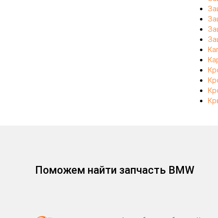
За
За
За
За
Ка
Ка
Кр
Кр
Кр
Кр
Поможем найти запчасть BMW