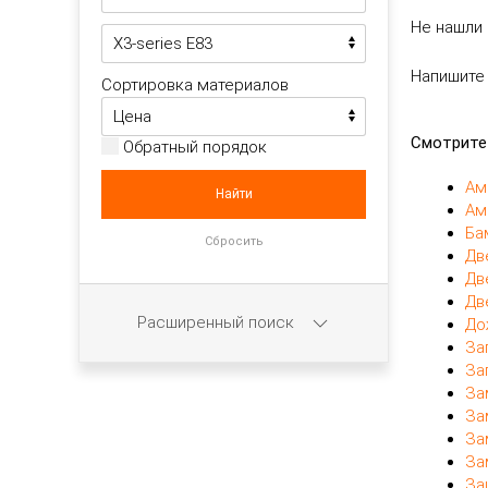
Не нашли 
Напишите
Сортировка материалов
Смотрите
Обратный порядок
Ам
Ам
Ба
Дв
Дв
Дв
Расширенный поиск
До
За
За
За
За
За
За
За