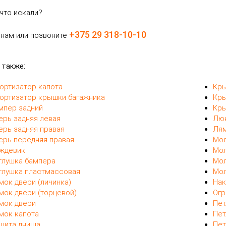
что искали?
+375 29 318-10-10
 нам или позвоните
 также:
ортизатор капота
Кры
ортизатор крышки багажника
Кры
мпер задний
Кры
ерь задняя левая
Люк
ерь задняя правая
Лям
ерь передняя правая
Мол
ждевик
Мол
глушка бампера
Мол
глушка пластмассовая
Мол
мок двери (личинка)
Нак
мок двери (торцевой)
Огр
мок двери
Пет
мок капота
Пет
щита днища
Пет