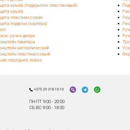
щита крыла (подкрылок пластиковый)
Под
щита крыла
Рам
щита пластмассовая
Реш
щита поддона (картера)
Реш
пот
Руч
ркас ручки двери
Руч
онштейн бампера
Тро
онштейн металлический
Уси
онштейн пластмассовый
Фор
ыло переднее левое
+375 29 318-10-10
ПН-ПТ 9:00 - 20:00
СБ-ВС 9:00 - 18:00