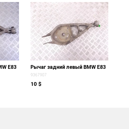
MW E83
Рычаг задний левый BMW E83
9367907
10
$