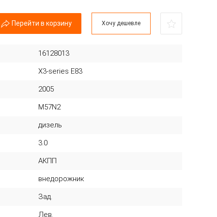
Перейти в корзину
Хочу дешевле
16128013
X3-series E83
2005
M57N2
дизель
3.0
АКПП
внедорожник
Зад.
Лев.