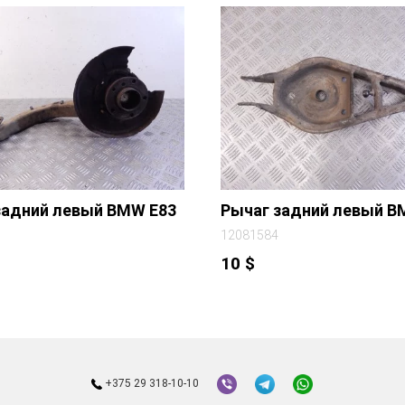
задний левый BMW E83
Рычаг задний левый B
12081584
10
$
+375 29 318-10-10