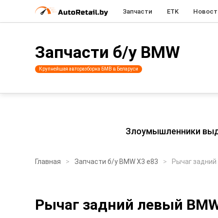
Запчасти
ETK
Новост
Запчасти б/у BMW
Крупнейшая авторазборка БМВ в Беларуси
Злоумышленники выдаю
Главная
Запчасти б/у BMW X3 e83
Рычаг задний
Рычаг задний левый BMW