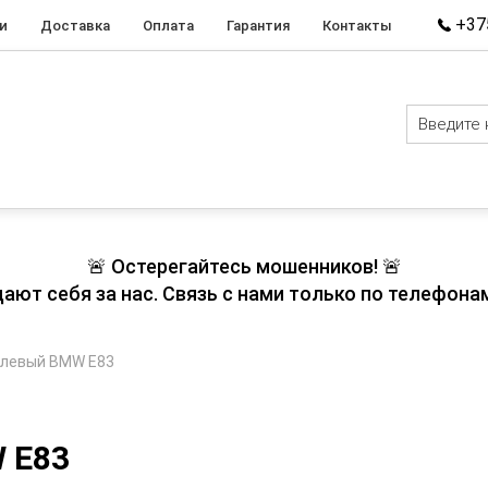
+375
и
Доставка
Оплата
Гарантия
Контакты
🚨 Остерегайтесь мошенников! 🚨
т себя за нас. Связь с нами только по телефонам
 левый BMW E83
 E83