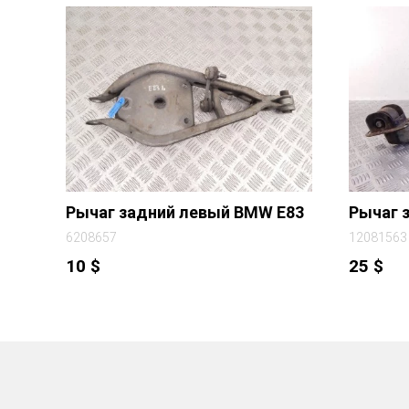
Рычаг задний левый BMW E83
Рычаг 
6208657
12081563
10
$
25
$