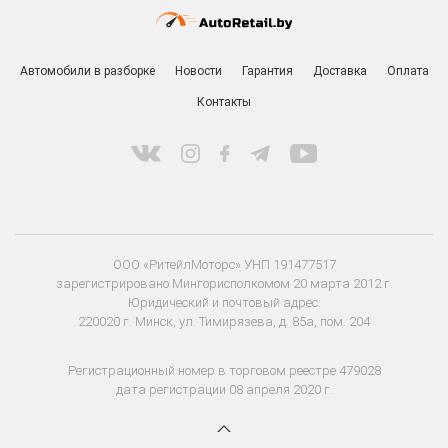
Автомобили в разборке
Новости
Гарантия
Доставка
Оплата
Контакты
ООО «РитейлМоторс» УНП 191477517
зарегистрировано Мингорисполкомом 20 марта 2012 г.
Юридический и почтовый адрес:
220020 г. Минск, ул. Тимирязева, д. 85а, пом. 204
Регистрационный номер в торговом реестре 479028
дата регистрации 08 апреля 2020 г.