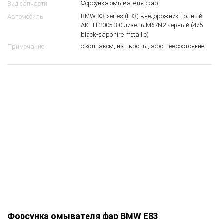
51 13 3 411 430
OEM
Прав.
Сторона
Форсунка омывателя фар
Вид запчасти
BMW X3-series (E83) внедорожник полный
Автомобиль
АКПП 2005 3.0 дизель M57N2 черный (475
black-sapphire metallic)
с колпаком, из Европы, хорошее состояние
Примечание