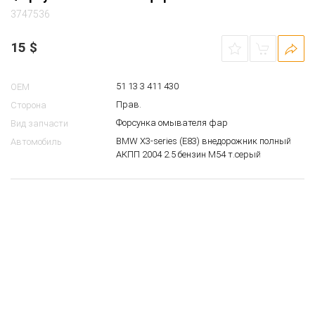
Форсунка омывателя фар BMW E83
3747536
15
$
51 13 3 411 430
OEM
Прав.
Сторона
Форсунка омывателя фар
Вид запчасти
BMW X3-series (E83) внедорожник полный
Автомобиль
АКПП 2004 2.5 бензин M54 т.серый