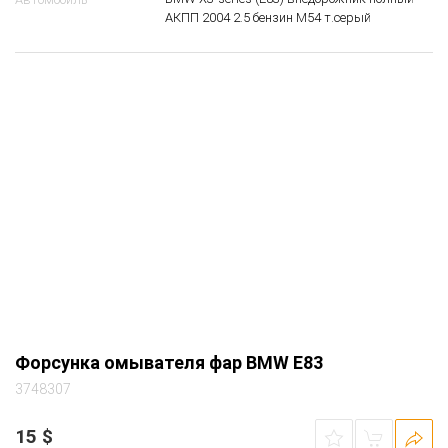
Форсунка омывателя фар BMW E83
3747656
15
$
51 13 3 411 430
OEM
Прав.
Сторона
Форсунка омывателя фар
Вид запчасти
BMW X3-series (E83) внедорожник полный
Автомобиль
АКПП 2004 2.5 бензин M54 т.серый