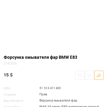
Лев.
Сторона
Форсунка омывателя фар
Вид запчасти
BMW X3-series (E83) внедорожник полный
Автомобиль
АКПП 2004 2.5 бензин M54 т.серый