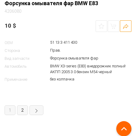
51 13 3 411 430
OEM
Прав.
Сторона
Форсунка омывателя фар
Вид запчасти
BMW X3-series (E83) внедорожник полный
Автомобиль
АКПП 2005 3.0 бензин M54 черный
без колпачка
Примечание