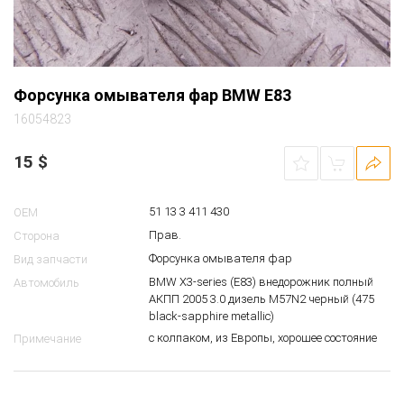
Форсунка омывателя фар BMW E83
16054823
15
$
51 13 3 411 430
OEM
Прав.
Сторона
Форсунка омывателя фар
Вид запчасти
BMW X3-series (E83) внедорожник полный
Автомобиль
АКПП 2005 3.0 дизель M57N2 черный (475
black-sapphire metallic)
с колпаком, из Европы, хорошее состояние
Примечание