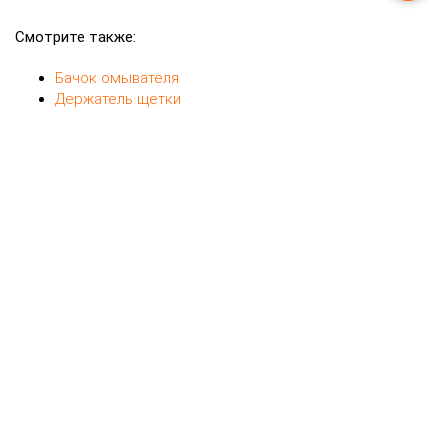
Форсунка омывателя фар BMW E83
4206080
10
$
51 13 3 411 430
OEM
Прав.
Сторона
Форсунка омывателя фар
Вид запчасти
BMW X3-series (E83) внедорожник полный
Автомобиль
АКПП 2005 3.0 бензин M54 черный
без колпачка
Примечание