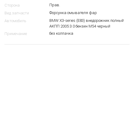
Форсунка омывателя фар BMW E83
4206074
10
$