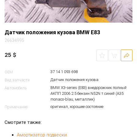
Датчик положения кузова BMW E83
26634995
25
$
37 14 1 093 698
OEM
Датчик положения кузова
Вид запчасти
BMW X3-series (E83) внедорожник полный
Автомобиль
АКПП 2006 2.5 бензин N52N т.синий (A35
monaco-blau, металлик)
оригинал, хорошее состояние
Примечание
Смотрите также:
Амортизатор подвески