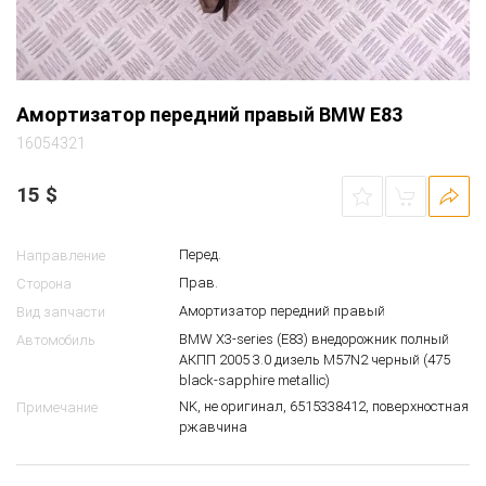
Амортизатор передний правый BMW E83
16054321
15
$
Перед.
Направление
Прав.
Сторона
Амортизатор передний правый
Вид запчасти
BMW X3-series (E83) внедорожник полный
Автомобиль
АКПП 2005 3.0 дизель M57N2 черный (475
black-sapphire metallic)
NK, не оригинал, 6515338412, поверхностная
Примечание
ржавчина