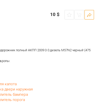
10
$
недорожник полный АКПП 2009 3.0 дизель M57N2 черный (475
Европы.
ля капота
ка двери наружная
литель бампера
литель порога