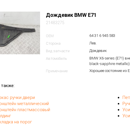
Дождевик BMW E71
21483275
64 31 6 945 583
OEM
Лев.
Сторона
Дождевик
Вид запчасти
BMW X6-series (E71) в
Автомобиль
black-sapphire metallic)
Хорошее состояние из 
Примечание
 также:
ркас ручки двери
Пет
онштейн металлический
Руч
онштейн пластмассовый
Уси
лдинг
Уси
кладка на порог