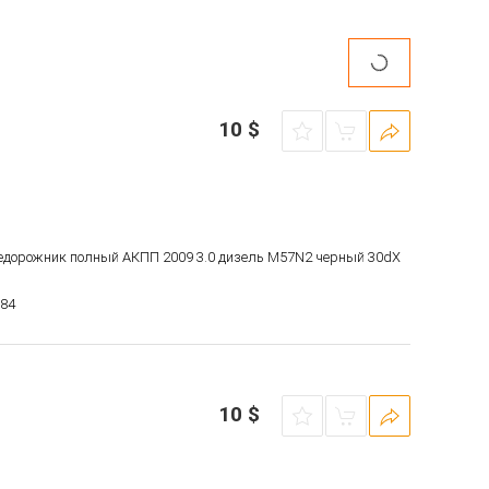
10
$
недорожник полный АКПП 2009 3.0 дизель M57N2 черный 30dX
584
10
$