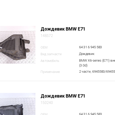
Дождевик BMW E71
148572
64 31 6 945 583
OEM
Дождевик
Вид запчасти
BMW X6-series (E71) в
Автомобиль
(3.0d)
2 части, 6945583/6945
Примечание
Дождевик BMW E71
150240
64 31 6 945 583
OEM