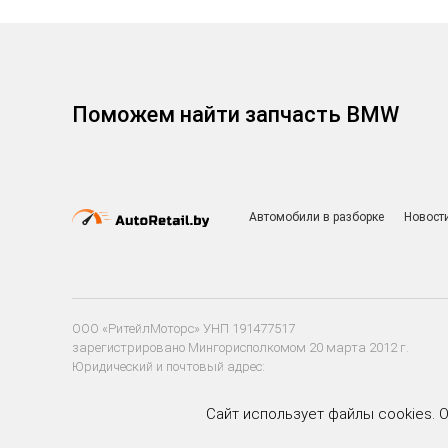
Поможем найти запчасть BMW
Автомобили в разборке
Новост
ООО «РитейлМоторс» УНП 191477517
зарегистрировано Мингорисполкомом 20 марта 2012 г.
Юридический и почтовый адрес:
220020 г. Минск, ул. Тимирязева, д. 85а, пом. 204
Сайт использует файлы cookies. 