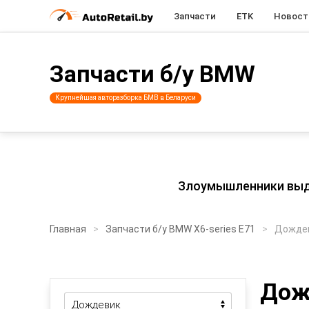
Запчасти
ETK
Новост
Запчасти б/у BMW
Крупнейшая авторазборка БМВ в Беларуси
Злоумышленники выдаю
Главная
Запчасти б/у BMW X6-series E71
Дожде
Дож