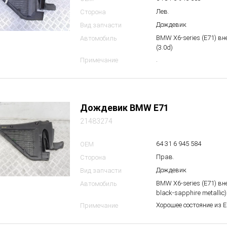
Лев.
Сторона
Дождевик
Вид запчасти
BMW X6-series (E71) в
Автомобиль
(3.0d)
.
Примечание
Дождевик BMW E71
21483274
64 31 6 945 584
OEM
Прав.
Сторона
Дождевик
Вид запчасти
BMW X6-series (E71) в
Автомобиль
black-sapphire metallic)
Хорошее состояние из 
Примечание