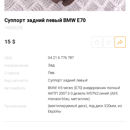
Суппорт задний левый BMW E70
14960290
15
$
34 21 6 776 787
OEM
Зад.
Направление
Лев.
Сторона
Суппорт задний левый
Вид запчасти
BMW X5-series (E70) внедорожник полный
Автомобиль
АКПП 2007 3.0 дизель M57N2 синий (A35
monaco-blau, металлик)
(вентилируемый диск), под диск 320мм, из
Примечание
Европы