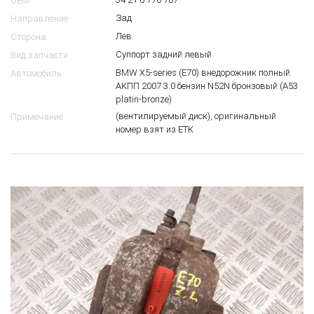
OEM
Зад.
Направление
Лев.
Сторона
Суппорт задний левый
Вид запчасти
BMW X5-series (E70) внедорожник полный
Автомобиль
АКПП 2007 3.0 бензин N52N бронзовый (A53
platin-bronze)
(вентилируемый диск), оригинальный
Примечание
номер взят из ЕТК