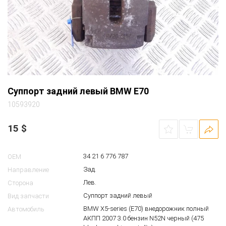
Суппорт задний левый BMW E70
10593920
15
$
34 21 6 776 787
OEM
Зад.
Направление
Лев.
Сторона