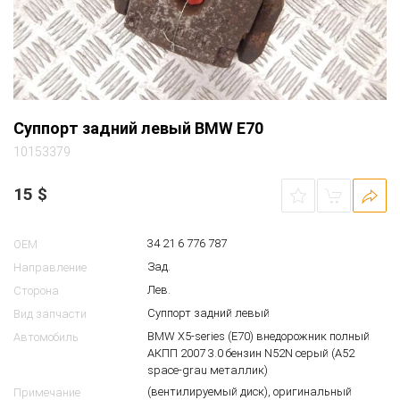
Суппорт задний левый BMW E70
10153379
15
$
34 21 6 776 787
OEM
Зад.
Направление
Лев.
Сторона
Суппорт задний левый
Вид запчасти
BMW X5-series (E70) внедорожник полный
Автомобиль
АКПП 2007 3.0 бензин N52N серый (A52
space-grau металлик)
(вентилируемый диск), оригинальный
Примечание