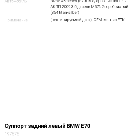
34 21 6 776 787
OEM
Зад.
Направление
Лев.
Сторона
Суппорт задний левый
Вид запчасти
BMW X5-series (E70) внедорожник полный
Автомобиль
АКПП 2009 3.0 дизель M57N2 серебристый
(354 titan-silber)
(вентилируемый диск), ОЕМ взят из ЕТК
Примечание