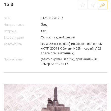
Суппорт задний левый BMW E70
10611343
15
$
34 21 6 776 787
OEM
Зад.
Направление
Лев.
Сторона
Суппорт задний левый
Вид запчасти
BMW X5-series (E70) внедорожник полный
Автомобиль
АКПП 2009 3.0 бензин N52N т.серый (A52
space-grau металлик)
(вентилируемый диск), оригинальный
Примечание
номер взят из ЕТК