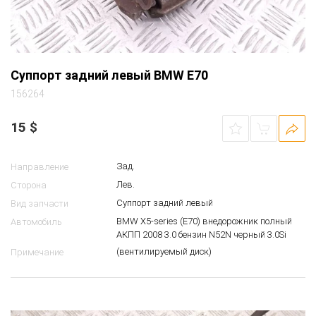
Суппорт задний левый BMW E70
156264
15
$
Зад.
Направление
Лев.
Сторона
Суппорт задний левый
Вид запчасти
BMW X5-series (E70) внедорожник полный
Автомобиль
АКПП 2008 3.0 бензин N52N черный 3.0Si
(вентилируемый диск)
Примечание