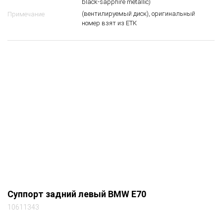
Суппорт задний левый
Вид запчасти
BMW X5-series (E70) внедорожник полный
Автомобиль
АКПП 2007 3.0 бензин N52N черный (475
black-sapphire metallic)
(вентилируемый диск), оригинальный
Примечание
номер взят из ЕТК