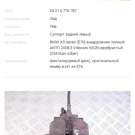
15
$
34 21 6 776 787
OEM
Зад.
Направление
Лев.
Сторона
Суппорт задний левый
Вид запчасти
BMW X5-series (E70) внедорожник полный
Автомобиль
АКПП 2008 3.0 бензин N52N серебристый
(354 titan-silber)
(вентилируемый диск), оригинальный
Примечание
номер взят из ЕТК