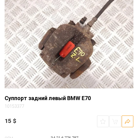
Суппорт задний левый BMW E70
10153377
15
$
34 21 6 776 787