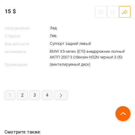
Суппорт задний левый BMW E70
197575
15
$
Зад.
Направление
Лев.
Сторона
Суппорт задний левый
Вид запчасти
BMW X5-series (E70) внедорожник полный
Автомобиль
АКПП 2007 3.0 бензин N52N черный 3.0Si
(вентилируемый диск)
Примечание