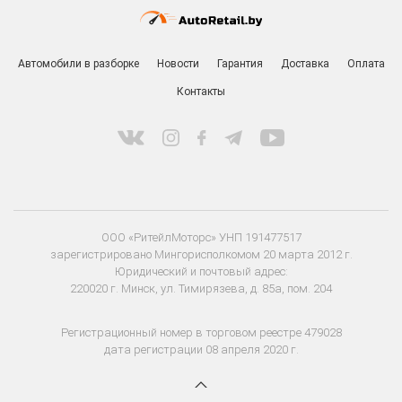
Автомобили в разборке
Новости
Гарантия
Доставка
Оплата
Контакты
ООО «РитейлМоторс» УНП 191477517
зарегистрировано Мингорисполкомом 20 марта 2012 г.
Юридический и почтовый адрес:
220020 г. Минск, ул. Тимирязева, д. 85а, пом. 204
Регистрационный номер в торговом реестре 479028
дата регистрации 08 апреля 2020 г.