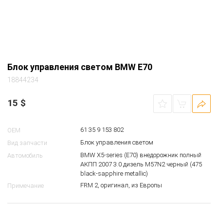
Блок управления светом BMW E70
18844234
15
$
61 35 9 153 802
OEM
Блок управления светом
Вид запчасти
BMW X5-series (E70) внедорожник полный
Автомобиль
АКПП 2007 3.0 дизель M57N2 черный (475
black-sapphire metallic)
FRM 2, оригинал, из Европы
Примечание