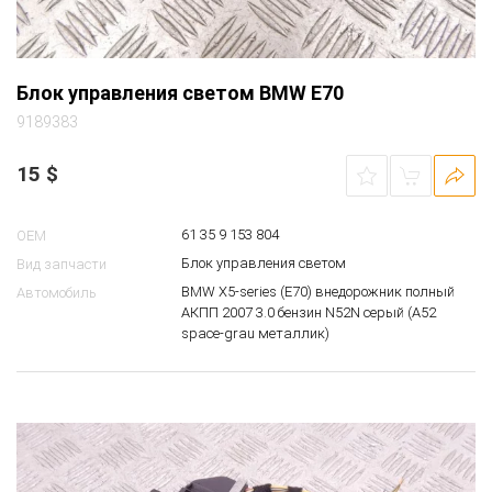
Блок управления светом BMW E70
9189383
15
$
61 35 9 153 804
OEM
Блок управления светом
Вид запчасти
BMW X5-series (E70) внедорожник полный
Автомобиль
АКПП 2007 3.0 бензин N52N серый (A52
space-grau металлик)