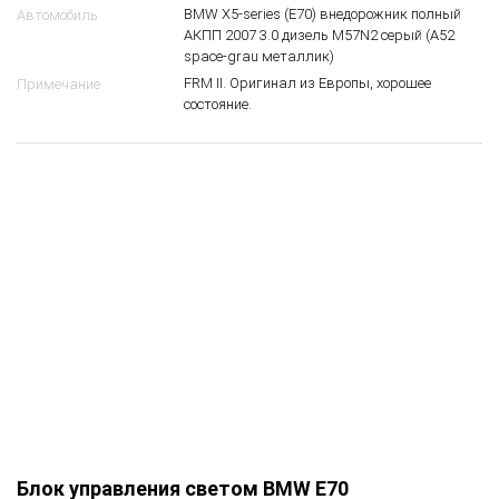
15
$
61 35 9 166 666
OEM
Блок управления светом
Вид запчасти
BMW X5-series (E70) внедорожник полный
Автомобиль
АКПП 2007 3.0 дизель M57N2 серый (A52
space-grau металлик)
FRM II. Оригинал из Европы, хорошее
Примечание
состояние.