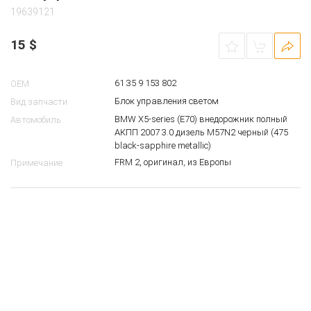
Блок управления светом BMW E70
19639121
15
$
61 35 9 153 802
OEM
Блок управления светом
Вид запчасти
BMW X5-series (E70) внедорожник полный
Автомобиль
АКПП 2007 3.0 дизель M57N2 черный (475
black-sapphire metallic)
FRM 2, оригинал, из Европы
Примечание