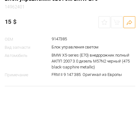
14962401
15
$
9147385
OEM
Блок управления светом
Вид запчасти
BMW X5-series (E70) внедорожник полный
Автомобиль
АКПП 2007 3.0 дизель M57N2 черный (475
black-sapphire metallic)
FRM II 9 147 385. Оригинал из Европы
Примечание