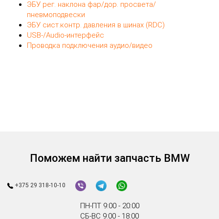
Комплект CAS
Кнопка Start-Stop
Модуль Bluetooth
Насос омывателя фар
Панель приборов (торпеда/парприз)
Переключатель кнопочный
Переключатель света
Переключатель стеклоподъемников
Переключатель электросиденья
Проводка моторного отсека
Реле на напряжение 12В
Усилитель звука
ЭБУ DynamicDrive / Активное рулевое управление
ЭБУ DynamicXenon / Адаптивное освещение
ЭБУ комфортного доступа
ЭБУ рег. наклона фар/дор. просвета/
пневмоподвески
ЭБУ сист.контр. давления в шинах (RDC)
USB-/Audio-интерфейс
Проводка подключения аудио/видео