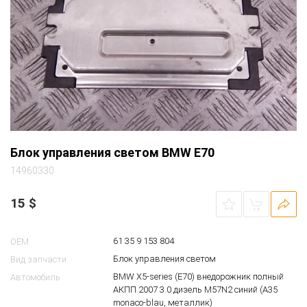
Блок управления светом BMW E70
14960330
15
$
61 35 9 153 804
OEM
Блок управления светом
Вид запчасти
BMW X5-series (E70) внедорожник полный
Автомобиль
АКПП 2007 3.0 дизель M57N2 синий (A35
monaco-blau, металлик)