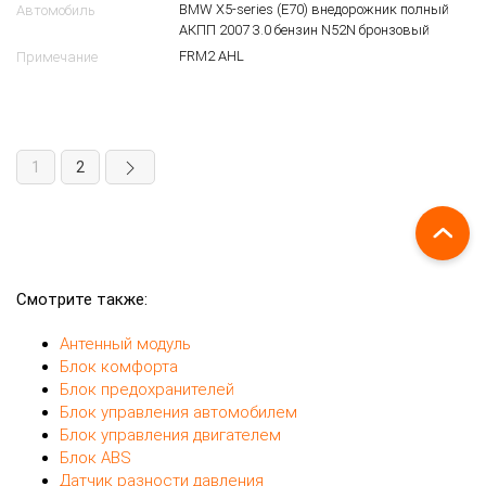
Блок управления светом BMW E70
200161896
15
$
61 35 9 166 668
OEM
Блок управления светом
Вид запчасти
BMW X5-series (E70) внедорожник полный
Автомобиль
АКПП 2007 3.0 бензин N52N бронзовый
FRM2 AHL
Примечание