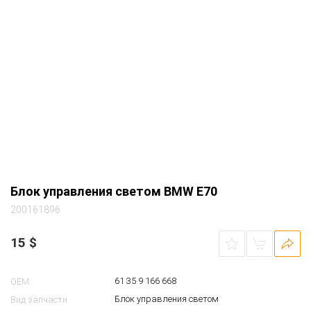
15
$
61 35 9 166 668
OEM
Блок управления светом
Вид запчасти
BMW X5-series (E70) внедорожник полный
Автомобиль
АКПП 2008 3.0 бензин N52N серебристый
3.0Si
FRM II AHL
Примечание