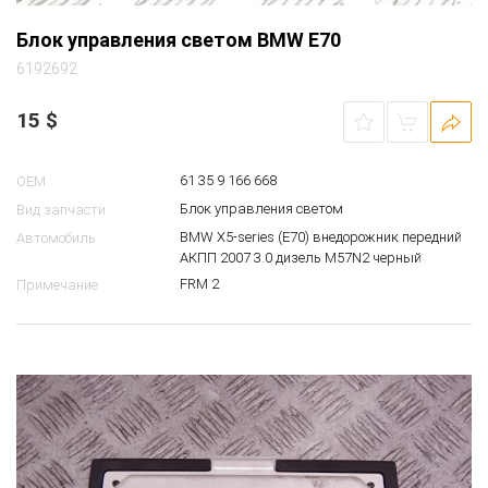
Блок управления светом BMW E70
6192692
15
$
61 35 9 166 668
OEM
Блок управления светом
Вид запчасти
BMW X5-series (E70) внедорожник передний
Автомобиль
АКПП 2007 3.0 дизель M57N2 черный
FRM 2
Примечание