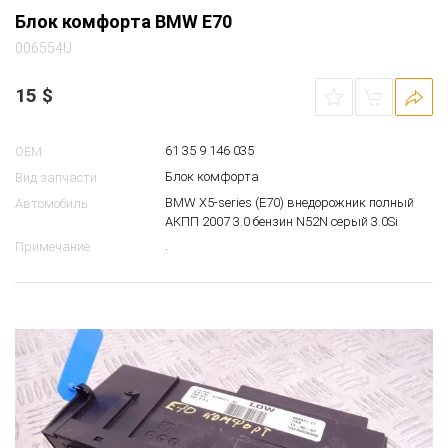
Блок комфорта BMW E70
006554U
15
$
61 35 9 146 035
OEM
Блок комфорта
Вид запчасти
BMW X5-series (E70) внедорожник полный
Автомобиль
АКПП 2007 3.0 бензин N52N серый 3.0Si
.
Примечание