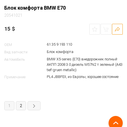
Блок комфорта BMW E70
20541021
15
$
61 35 9 193 110
OEM
Блок комфорта
Вид запчасти
BMW X5-series (E70) внедорожник полный
Автомобиль
АКПП 2008 3.0 дизель M57N2 т.зеленый (A43
tief-gruen metallic)
PL4 JBBFEII, из Европы, хорошее состояние
Примечание
1
2