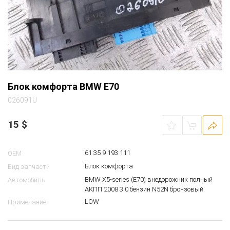
Блок комфорта BMW E70
026091U
15
$
61 35 9 193 111
OEM
Блок комфорта
Вид запчасти
BMW X5-series (E70) внедорожник полный
Автомобиль
АКПП 2008 3.0 бензин N52N бронзовый
LOW
Примечание