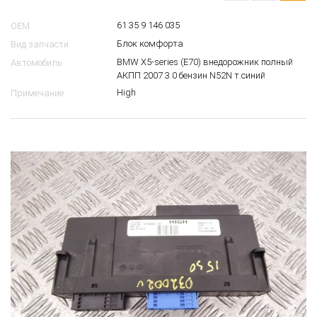
61 35 9 146 035
OEM
Блок комфорта
Вид запчасти
BMW X5-series (E70) внедорожник полный
Автомобиль
АКПП 2007 3.0 бензин N52N т.синий
High
Примечание