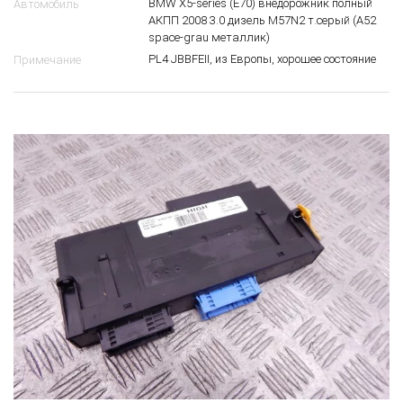
BMW X5-series (E70) внедорожник полный
Автомобиль
АКПП 2008 3.0 дизель M57N2 т.серый (A52
space-grau металлик)
PL4 JBBFEII, из Европы, хорошее состояние
Примечание