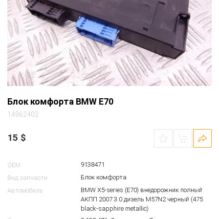
Блок комфорта BMW E70
14962402
15
$
9138471
OEM
Блок комфорта
Вид запчасти
BMW X5-series (E70) внедорожник полный
Автомобиль
АКПП 2007 3.0 дизель M57N2 черный (475
black-sapphire metallic)