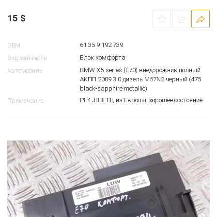
15
$
61 35 9 192 739
OEM
Блок комфорта
Вид запчасти
BMW X5-series (E70) внедорожник полный
Автомобиль
АКПП 2009 3.0 дизель M57N2 черный (475
black-sapphire metallic)
PL4 JBBFEII, из Европы, хорошее состояние
Примечание