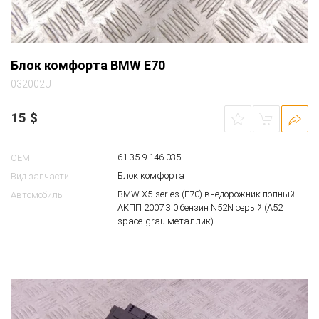
Блок комфорта BMW E70
032002U
15
$
61 35 9 146 035
OEM
Блок комфорта
Вид запчасти
BMW X5-series (E70) внедорожник полный
Автомобиль
АКПП 2007 3.0 бензин N52N серый (A52
space-grau металлик)