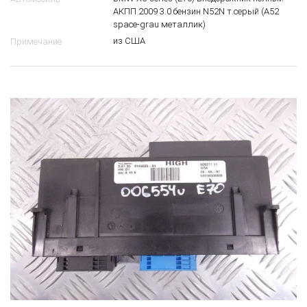
АКПП 2009 3.0 бензин N52N т.серый (A52
space-grau металлик)
из США
Примечание