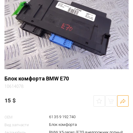
Блок комфорта BMW E70
10614078
15
$
61 35 9 192 740
OEM
Блок комфорта
Вид запчасти
BMW X5-series (E70) внедорожник полный
Автомобиль