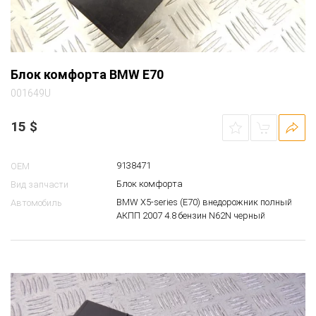
Блок комфорта BMW E70
001649U
15
$
9138471
OEM
Блок комфорта
Вид запчасти
BMW X5-series (E70) внедорожник полный
Автомобиль
АКПП 2007 4.8 бензин N62N черный