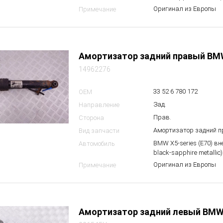
Оригинал из Европы
Примечание
Амортизатор задний правый BM
14962276
33 52 6 780 172
OEM
Зад.
Направление
Прав.
Сторона
Амортизатор задний 
Вид запчасти
BMW X5-series (E70) в
Автомобиль
black-sapphire metallic)
Оригинал из Европы
Примечание
Амортизатор задний левый BMW