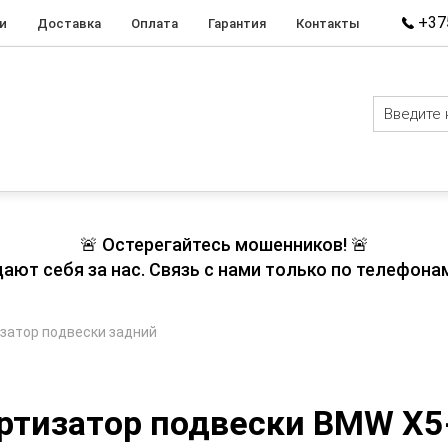
+375
и
Доставка
Оплата
Гарантия
Контакты
🚨 Остерегайтесь мошенников! 🚨
т себя за нас. Связь с нами только по телефонам
затор подвески задний
ртизатор подвески BMW X5-