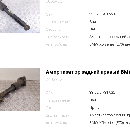
006545U
33 52 6 781 921
OEM
Зад.
Направление
Лев.
Сторона
Амортизатор задний 
Вид запчасти
BMW X5-series (E70) в
Автомобиль
Амортизатор задний правый BM
7403722
33 52 6 781 932
OEM
Зад.
Направление
Прав.
Сторона
Амортизатор задний 
Вид запчасти
BMW X5-series (E70) в
Автомобиль