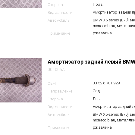
Прав.
Сторона
Амортизатор задний 
Вид запчасти
BMW X5-series (E70) в
Автомобиль
monaco-blau, металлик
ржавчина
Примечание
Амортизатор задний левый BMW
001005A
33 52 6 781 929
OEM
Зад.
Направление
Лев.
Сторона
Амортизатор задний 
Вид запчасти
BMW X5-series (E70) в
Автомобиль
monaco-blau, металлик
ржавчина
Примечание