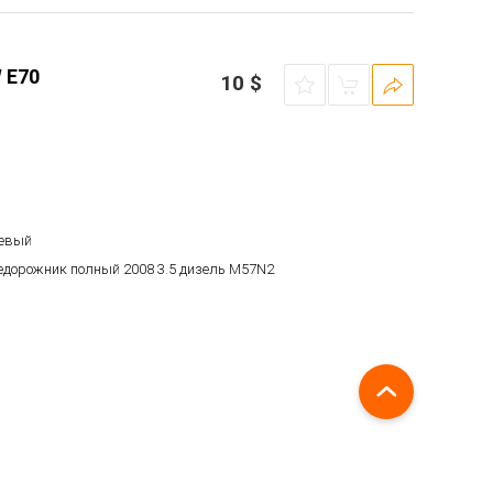
 E70
10
$
левый
недорожник полный 2008 3.5 дизель M57N2