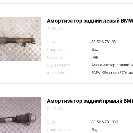
Амортизатор задний левый BMW
7403723
33 52 6 781 931
OEM
Зад.
Направление
Лев.
Сторона
Амортизатор задний 
Вид запчасти
BMW X5-series (E70) в
Автомобиль
Амортизатор задний правый BM
001004A
33 52 6 781 930
OEM
Зад.
Направление