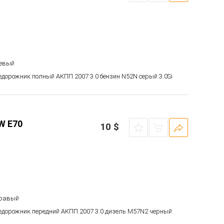
левый
недорожник полный АКПП 2007 3.0 бензин N52N серый 3.0Si
W E70
10
$
правый
недорожник передний АКПП 2007 3.0 дизель M57N2 черный