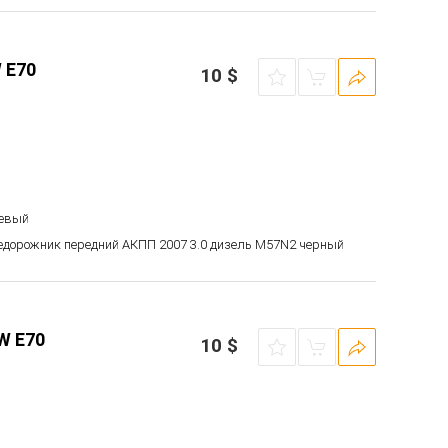
 E70
10
$
левый
недорожник передний АКПП 2007 3.0 дизель M57N2 черный
W E70
10
$