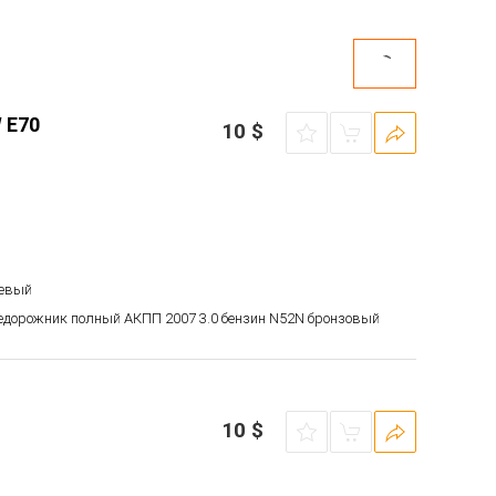
 E70
10
$
левый
недорожник полный АКПП 2007 3.0 бензин N52N бронзовый
10
$