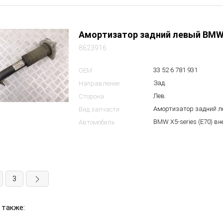
Амортизатор задний левый BMW
8623916
33 52 6 781 931
OEM
Зад.
Направление
Лев.
Сторона
Амортизатор задний 
Вид запчасти
BMW X5-series (E70) в
Автомобиль
3
 также: