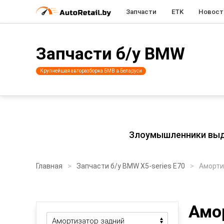
Запчасти
ETK
Новост
Запчасти б/у BMW
Крупнейшая авторазборка БМВ в Беларуси
Злоумышленники выдаю
Главная
Запчасти б/у BMW X5-series E70
Аморти
Амо