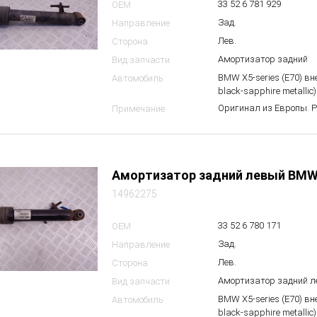
33 52 6 781 929
OEM
Зад.
Направление
Лев.
Сторона
Амортизатор задний
Вид запчасти
BMW X5-series (E70) в
Автомобиль
black-sapphire metallic)
Оригинал из Европы. 
Примечание
Амортизатор задний левый BMW
14962275
33 52 6 780 171
OEM
Зад.
Направление
Лев.
Сторона
Амортизатор задний 
Вид запчасти
BMW X5-series (E70) в
Автомобиль
black-sapphire metallic)