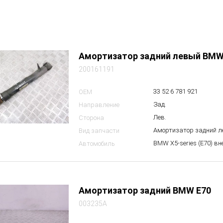
Амортизатор задний левый BMW
200161191
33 52 6 781 921
OEM
Зад.
Направление
Лев.
Сторона
Амортизатор задний 
Вид запчасти
BMW X5-series (E70) в
Автомобиль
Амортизатор задний BMW E70
003235A