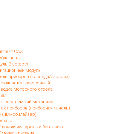
плект CAS
бда-зонд
уль Bluetooth
игационный модуль
ель приборов (торпеда/парприз)
еключатель кнопочный
водка моторного отсека
нал
клоподъемный механизм
ок приборов (приборная панель)
 (иммобилайзер)
ematic
 доводчика крышки багажника
 модуль питания