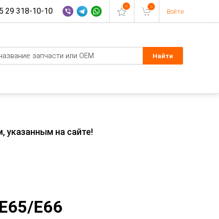
0
0
 29 318-10-10
Войти
, указанным на сайте!
 E65/E66