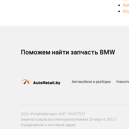
Ка
Кл
Поможем найти запчасть BMW
Автомобили в разборке
Новост
ООО «РитейлМоторс» УНП 191477517
зарегистрировано Мингорисполкомом 20 марта 2012 г.
Юридический и почтовый адрес: