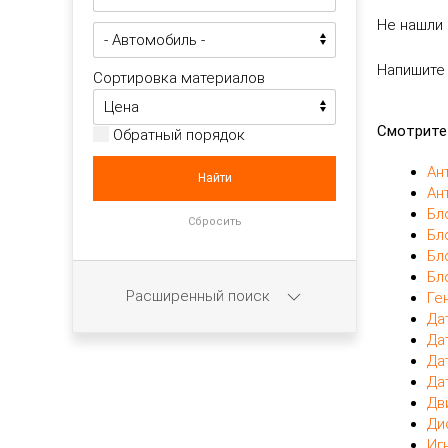
Не нашли 
Напишите
Сортировка материалов
Смотрите
Обратный порядок
Ан
Ан
Бл
Бл
Бл
Бл
Расширенный поиск
Ге
Да
Да
Да
Да
Дв
Ди
Иг