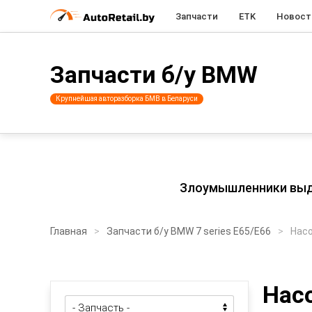
Запчасти
ETK
Новост
Запчасти б/у BMW
Крупнейшая авторазборка БМВ в Беларуси
Злоумышленники выдаю
Главная
Запчасти б/у BMW 7 series E65/E66
Нас
Нас