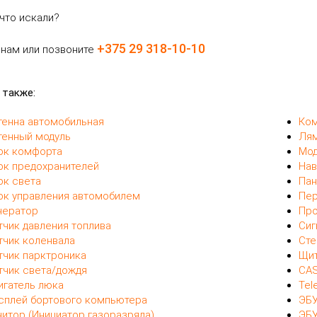
что искали?
+375 29 318-10-10
 нам или позвоните
 также:
тенна автомобильная
Ком
тенный модуль
Лям
ок комфорта
Мод
ок предохранителей
Нав
ок света
Пан
ок управления автомобилем
Пер
нератор
Про
тчик давления топлива
Сиг
тчик коленвала
Сте
тчик парктроника
Щит
тчик света/дождя
CAS
игатель люка
Tel
сплей бортового компьютера
ЭБУ
нитор (Инициатор газоразряда)
ЭБУ