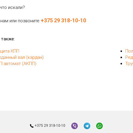
что искали?
+375 29 318-10-10
 нам или позвоните
 также:
щита КПП
Пол
рданный вал (кардан)
Ред
П автомат (АКПП)
Тру
+375 29 318-10-10