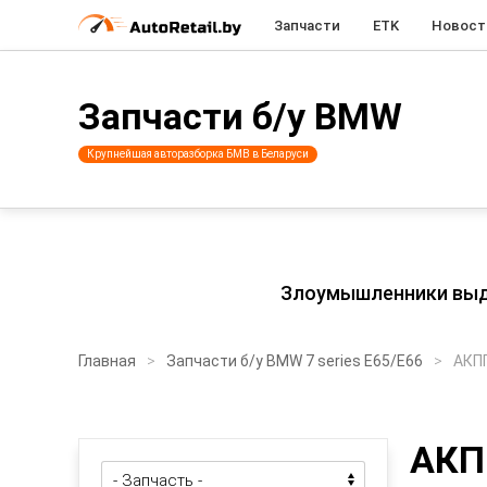
Запчасти
ETK
Новост
Запчасти б/у BMW
Крупнейшая авторазборка БМВ в Беларуси
Злоумышленники выдаю
Главная
Запчасти б/у BMW 7 series E65/E66
АКП
АКП