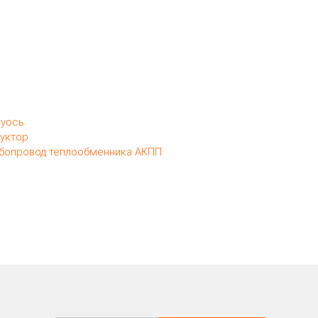
уось
уктор
бопровод теплообменника АКПП