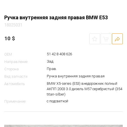
Ручка внутренняя задняя правая BMW E53
18025031
10
$
51 42 8 408 626
OEM
Зад.
Направление
Прав.
Сторона
Ручка внутренняя задняя правая
Вид запчасти
BMW X5-series (E53) внедорожник полный
Автомобиль
АКПП 2003 3.0 дизель M57 серебристый (354
titan-silber)
с подсветкой
Примечание