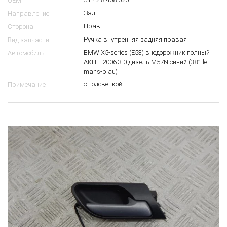
OEM
Зад.
Направление
Прав.
Сторона
Ручка внутренняя задняя правая
Вид запчасти
BMW X5-series (E53) внедорожник полный
Автомобиль
АКПП 2006 3.0 дизель M57N синий (381 le-
mans-blau)
с подсветкой
Примечание