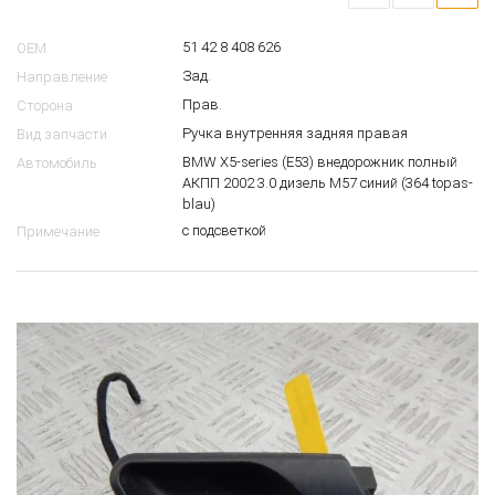
51 42 8 408 626
OEM
Зад.
Направление
Прав.
Сторона
Ручка внутренняя задняя правая
Вид запчасти
BMW X5-series (E53) внедорожник полный
Автомобиль
АКПП 2002 3.0 дизель M57 синий (364 topas-
blau)
с подсветкой
Примечание