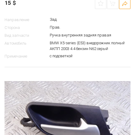
15
$
Зад.
Направление
Прав.
Сторона
Ручка внутренняя задняя правая
Вид запчасти
BMW X5-series (E53) внедорожник полный
Автомобиль
АКПП 2003 4.4 бензин N62 серый
с подсветкой
Примечание