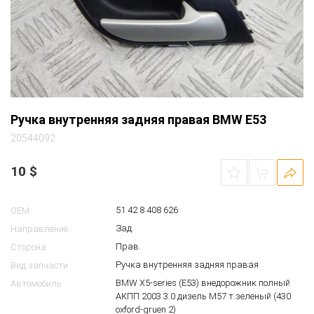
Ручка внутренняя задняя правая BMW E53
20544092
10
$
51 42 8 408 626
OEM
Зад.
Направление
Прав.
Сторона
Ручка внутренняя задняя правая
Вид запчасти
BMW X5-series (E53) внедорожник полный
Автомобиль
АКПП 2003 3.0 дизель M57 т.зеленый (430
oxford-gruen 2)