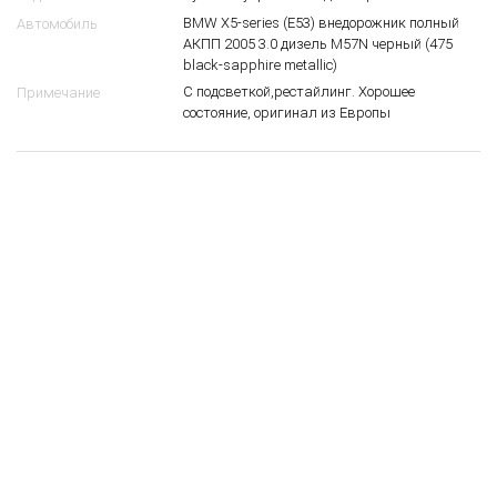
BMW X5-series (E53) внедорожник полный
Автомобиль
АКПП 2005 3.0 дизель M57N черный (475
black-sapphire metallic)
С подсветкой,рестайлинг. Хорошее
Примечание
состояние, оригинал из Европы