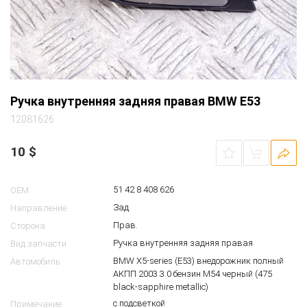
Ручка внутренняя задняя правая BMW E53
12081626
10
$
51 42 8 408 626
OEM
Зад.
Направление
Прав.
Сторона
Ручка внутренняя задняя правая
Вид запчасти
BMW X5-series (E53) внедорожник полный
Автомобиль
АКПП 2003 3.0 бензин M54 черный (475
black-sapphire metallic)
с подсветкой
Примечание