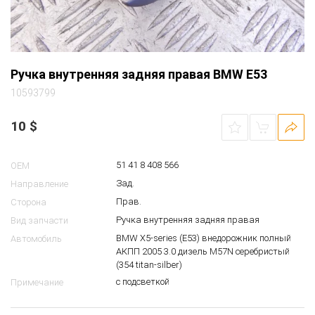
Ручка внутренняя задняя правая BMW E53
10593799
10
$
51 41 8 408 566
OEM
Зад.
Направление
Прав.
Сторона
Ручка внутренняя задняя правая
Вид запчасти
BMW X5-series (E53) внедорожник полный
Автомобиль
АКПП 2005 3.0 дизель M57N серебристый
(354 titan-silber)
с подсветкой
Примечание