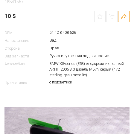
18841567
10
$
51 42 8 408 626
OEM
Зад.
Направление
Прав.
Сторона
Ручка внутренняя задняя правая
Вид запчасти
BMW X5-series (E53) внедорожник полный
Автомобиль
АКПП 2006 3.0 дизель M57N серый (472
sterling-grau metallic)
с подсветкой
Примечание