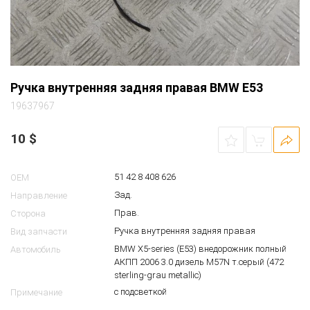
Ручка внутренняя задняя правая BMW E53
19637967
10
$
51 42 8 408 626
OEM
Зад.
Направление
Прав.
Сторона
Ручка внутренняя задняя правая
Вид запчасти
BMW X5-series (E53) внедорожник полный
Автомобиль
АКПП 2006 3.0 дизель M57N т.серый (472
sterling-grau metallic)
с подсветкой
Примечание