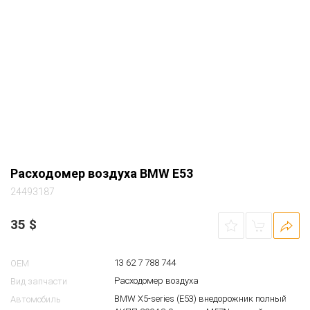
Расходомер воздуха BMW E53
24493187
35
$
13 62 7 788 744
OEM
Расходомер воздуха
Вид запчасти
BMW X5-series (E53) внедорожник полный
Автомобиль