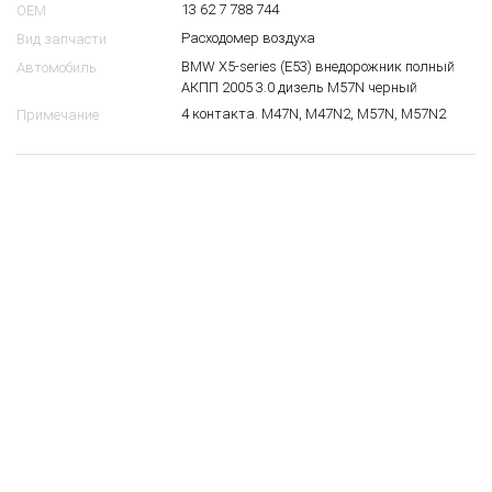
13 62 7 788 744
OEM
Расходомер воздуха
Вид запчасти
BMW X5-series (E53) внедорожник полный
Автомобиль
АКПП 2005 3.0 дизель M57N черный
4 контакта. M47N, M47N2, M57N, M57N2
Примечание