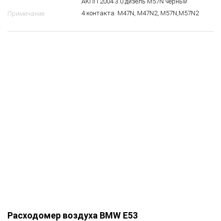
АКПП 2004 3.0 дизель M57N черный
4 контакта. M47N, M47N2, M57N,M57N2
Примечание
Расходомер воздуха BMW E53