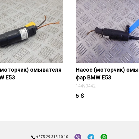
(моторчик) омывателя
Насос (моторчик) омы
W E53
фар BMW E53
14490442
5
$
+375 29 318-10-10