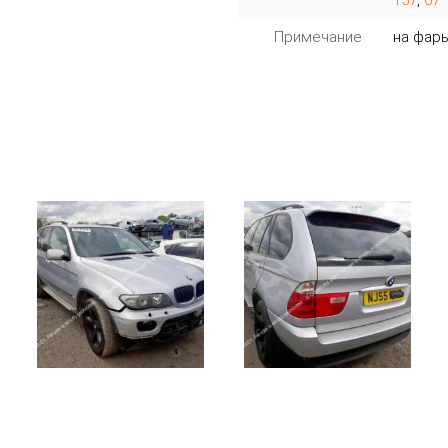
157
,
67 
Примечание
на фар