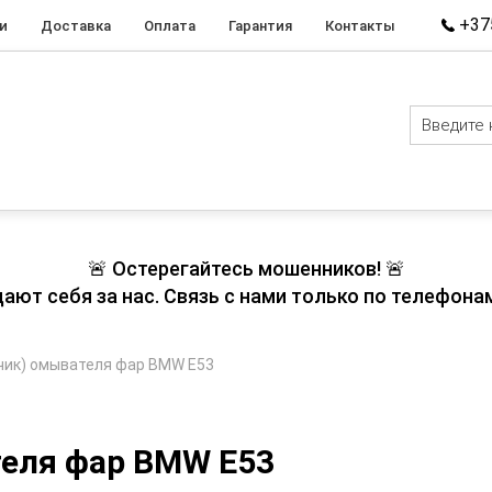
+375
и
Доставка
Оплата
Гарантия
Контакты
🚨 Остерегайтесь мошенников! 🚨
т себя за нас. Связь с нами только по телефонам
чик) омывателя фар BMW E53
теля фар BMW E53