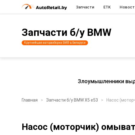
Запчасти
ETK
Новост
Запчасти б/у BMW
Крупнейшая авторазборка БМВ в Беларуси
Злоумышленники выдаю
Главная
Запчасти б/у BMW X5 e53
Насос (мотор
Насос (моторчик) омыва