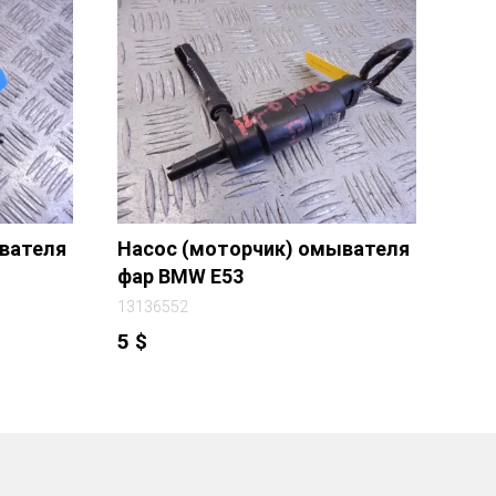
вателя
Насос (моторчик) омывателя
фар BMW E53
13136552
5
$