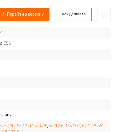
Перейти в корзину
Хочу дешевле
84
es E53
ожник
 377 430
,
67 12 0 154 875
,
67 12 6 973 097
,
67 12 8 362