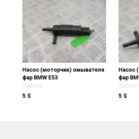
Насос (моторчик) омывателя
Насос 
фар BMW E53
фар BM
21483198
22235761
5
$
5
$