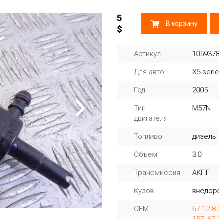
5
В корзину
$
Артикул
105937
Для авто
X5-seri
Год
2005
Тип
M57N
двигателя
Топливо
дизель
Объем
3.0
Трансмиссия
АКПП
Кузов
внедор
OEM
67 12 8