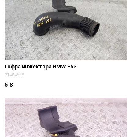
Гофра инжектора BMW E53
21484508
5
$