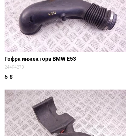
Гофра инжектора BMW E53
24494273
5
$