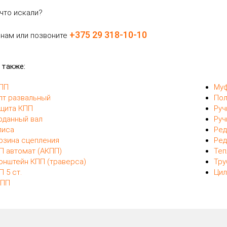
что искали?
+375 29 318-10-10
 нам или позвоните
 также:
ПП
Муф
лт развальный
Пол
щита КПП
Руч
рданный вал
Руч
лиса
Ред
рзина сцепления
Ред
П автомат (АКПП)
Теп
онштейн КПП (траверса)
Тру
П 5 ст.
Цил
ПП