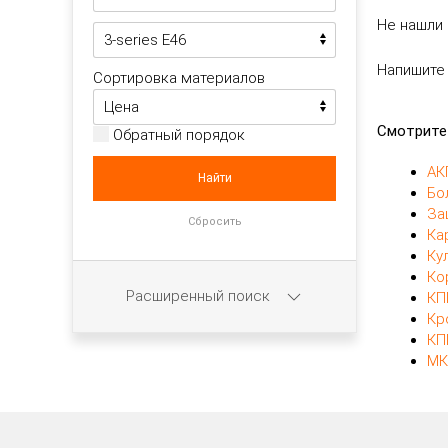
Не нашли 
Напишите
Сортировка материалов
Смотрите
Обратный порядок
АК
Бо
За
Ка
Ку
Ко
Расширенный поиск
КП
Кр
КП
МК