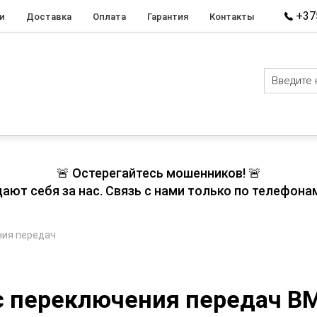
+375
и
Доставка
Оплата
Гарантия
Контакты
🚨 Остерегайтесь мошенников! 🚨
т себя за нас. Связь с нами только по телефонам
ния передач
с переключения передач BM