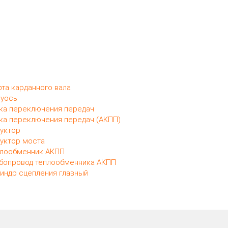
та карданного вала
уось
ка переключения передач
ка переключения передач (АКПП)
уктор
уктор моста
лообменник АКПП
бопровод теплообменника АКПП
индр сцепления главный