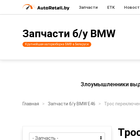
Запчасти
ETK
Новост
Запчасти б/у BMW
Крупнейшая авторазборка БМВ в Беларуси
Злоумышленники выдаю
Главная
Запчасти б/у BMW E46
Трос переключе
Тро