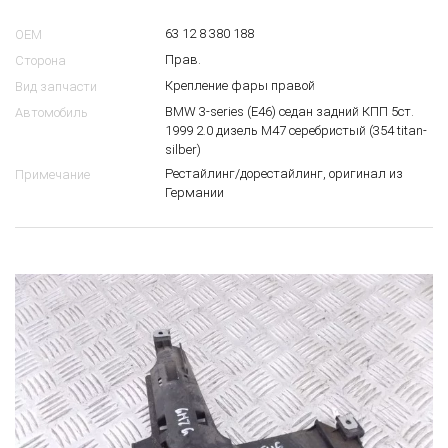
63 12 8 380 188
OEM
Прав.
Сторона
Крепление фары правой
Вид запчасти
BMW 3-series (E46) седан задний КПП 5ст.
Автомобиль
1999 2.0 дизель M47 серебристый (354 titan-
silber)
Рестайлинг/дорестайлинг, оригинал из
Примечание
Германии