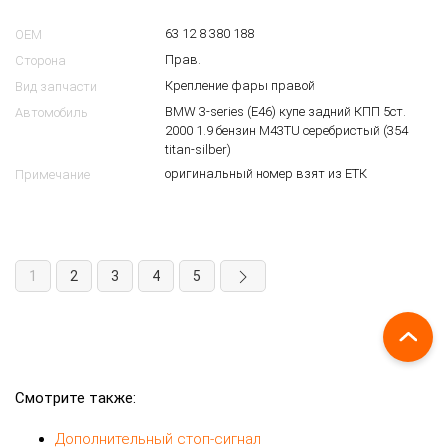
63 12 8 380 188
OEM
Прав.
Сторона
Крепление фары правой
Вид запчасти
BMW 3-series (E46) купе задний КПП 5ст.
Автомобиль
2000 1.9 бензин M43TU серебристый (354
titan-silber)
оригинальный номер взят из ЕТК
Примечание
1
2
3
4
5
Смотрите также:
Дополнительный стоп-сигнал