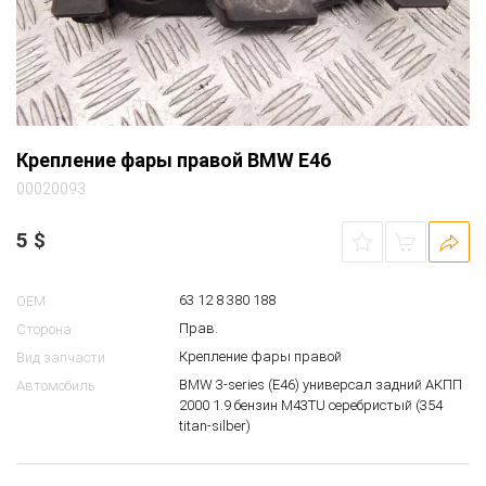
Крепление фары правой BMW E46
00020093
5
$
63 12 8 380 188
OEM
Прав.
Сторона
Крепление фары правой
Вид запчасти
BMW 3-series (E46) универсал задний АКПП
Автомобиль
2000 1.9 бензин M43TU серебристый (354
titan-silber)