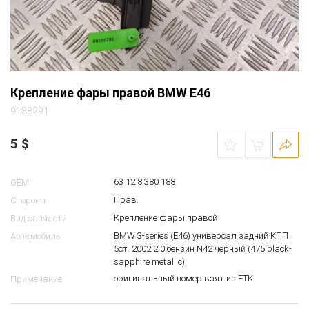
Крепление фары правой BMW E46
9188291
5
$
63 12 8 380 188
OEM
Прав.
Сторона
Крепление фары правой
Вид запчасти
BMW 3-series (E46) универсал задний КПП
Автомобиль
5ст. 2002 2.0 бензин N42 черный (475 black-
sapphire metallic)
оригинальный номер взят из ЕТК
Примечание