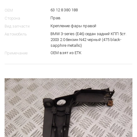
63 12 8 380 188
OEM
Прав.
Сторона
Крепление фары правой
Вид запчасти
BMW 3-series (E46) седан задний КПП 5ст.
Автомобиль
2003 2.0 бензин N42 черный (475 black-
sapphire metallic)
ОЕМ взят из ЕТК
Примечание