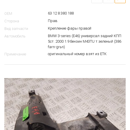
63 12 8 380 188
OEM
Прав.
Сторона
Крепление фары правой
Вид запчасти
BMW 3-series (E46) универсал задний КПП
Автомобиль
5ст. 2000 1.9 бензин M43TU т.зеленый (386
farn-grьn)
оригинальный номер взят из ЕТК
Примечание