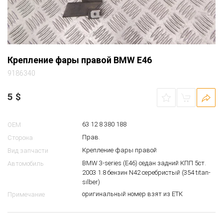
Крепление фары правой BMW E46
9186340
5
$
63 12 8 380 188
OEM
Прав.
Сторона
Крепление фары правой
Вид запчасти
BMW 3-series (E46) седан задний КПП 5ст.
Автомобиль
2003 1.8 бензин N42 серебристый (354 titan-
silber)
оригинальный номер взят из ЕТК
Примечание