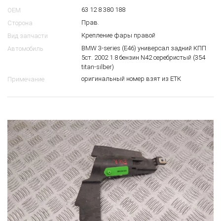
63 12 8 380 188
OEM
Прав.
Сторона
Крепление фары правой
Вид запчасти
BMW 3-series (E46) универсал задний КПП
Автомобиль
5ст. 2002 1.8 бензин N42 серебристый (354
titan-silber)
оригинальный номер взят из ЕТК
Примечание