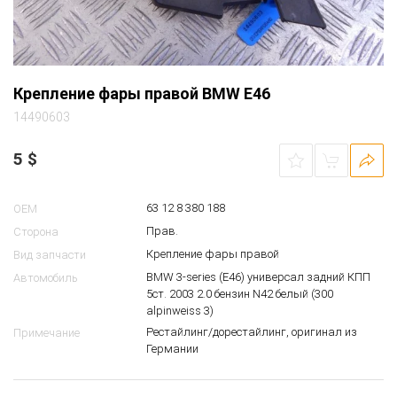
Крепление фары правой BMW E46
14490603
5
$
63 12 8 380 188
OEM
Прав.
Сторона
Крепление фары правой
Вид запчасти
BMW 3-series (E46) универсал задний КПП
Автомобиль
5ст. 2003 2.0 бензин N42 белый (300
alpinweiss 3)
Рестайлинг/дорестайлинг, оригинал из
Примечание
Германии