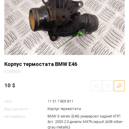
Корпус термостата BMW E46
9185958
10
$
11 51 7 805 811
OEM
Корпус термостата
Вид запчасти
BMW 3-series (E46) универсал задний КПП
Автомобиль
6ст. 2005 2.0 дизель M47N серый (A08 silber-
grau metallic)