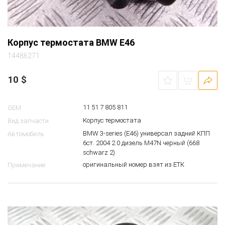
Корпус термостата BMW E46
14486271
10
$
11 51 7 805 811
OEM
Корпус термостата
Вид запчасти
BMW 3-series (E46) универсал задний КПП
Автомобиль
6ст. 2004 2.0 дизель M47N черный (668
schwarz 2)
оригинальный номер взят из ЕТК
Примечание