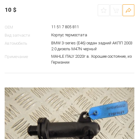
10
$
11 51 7 805 811
OEM
Корпус термостата
Вид запчасти
BMW 3-series (E46) седан задний АКПП 2003
Автомобиль
2.0 дизель M47N черный
MAHLE ITALY 2020г.в. Хорошее состояние, из
Примечание
Германии