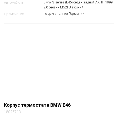
Корпус термостата
Вид запчасти
BMW 3-series (E46) седан задний АКПП 1999
Автомобиль
2.0 бензин M52TU т.синий
не оригинал, из Германии
Примечание