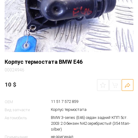
Корпус термостата BMW E46
00024946
10
$
11 51 7 572 859
OEM
Корпус термостата
Вид запчасти
BMW 3-series (E46) седан задний КПП 5ст.
Автомобиль
2003 2.0 бензин N42 серебристый (354 titan-
silber)
не оригинал
Примечание