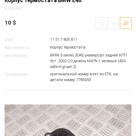
Корпус термостата BMW E46
9186089
10
$
11 51 7 805 811
OEM
Корпус термостата
Вид запчасти
BMW 3-series (E46) универсал задний КПП
Автомобиль
5ст. 2002 2.0 дизель M47N т.зеленый (430
oxford-gruen 2)
оригинальный номер взят из ЕТК, на
Примечание
детали номер 7785053