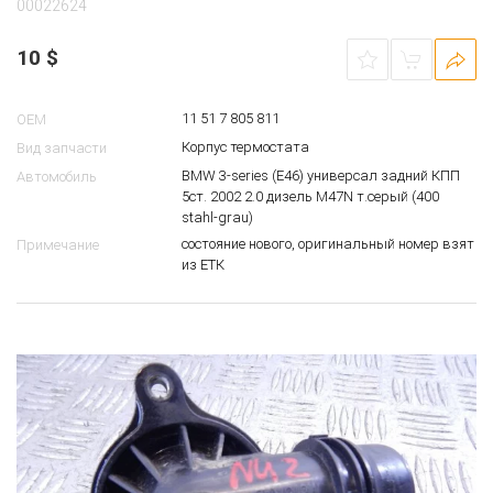
00022624
10
$
11 51 7 805 811
OEM
Корпус термостата
Вид запчасти
BMW 3-series (E46) универсал задний КПП
Автомобиль
5ст. 2002 2.0 дизель M47N т.серый (400
stahl-grau)
состояние нового, оригинальный номер взят
Примечание
из ЕТК