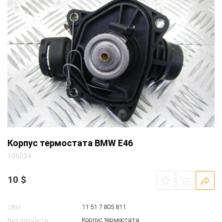
Корпус термостата BMW E46
106034
10
$
11 51 7 805 811
OEM
Корпус термостата
Вид запчасти