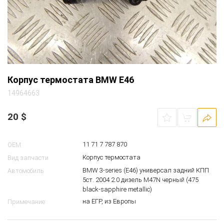
Корпус термостата BMW E46
14964663
20
$
11 71 7 787 870
OEM
Корпус термостата
Вид запчасти
BMW 3-series (E46) универсал задний КПП
Автомобиль
5ст. 2004 2.0 дизель M47N черный (475
black-sapphire metallic)
на ЕГР, из Европы
Примечание