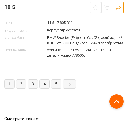
Корпус термостата BMW E46
18026713
10
$
11 51 7 805 811
OEM
Корпус термостата
Вид запчасти
BMW 3-series (E46) хэтчбек (2 двери) задний
Автомобиль
КПП 5ст. 2003 2.0 дизель M47N серебристый
оригинальный номер взят из ЕТК, на
Примечание
детали номер 7785053
1
2
3
4
5