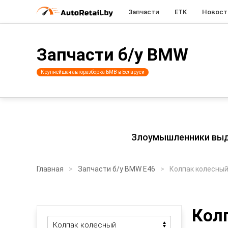
Запчасти
ETK
Новост
Запчасти б/у BMW
Крупнейшая авторазборка БМВ в Беларуси
Злоумышленники выдаю
Главная
Запчасти б/у BMW E46
Колпак колесны
Кол