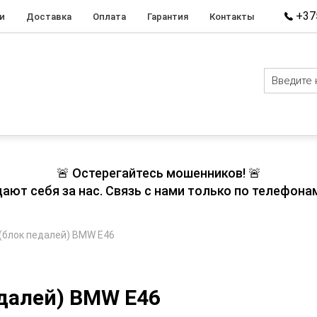
+375
и
Доставка
Оплата
Гарантия
Контакты
🚨 Остерегайтесь мошенников! 🚨
т себя за нас. Связь с нами только по телефонам
(блок педалей) BMW E46
далей) BMW E46