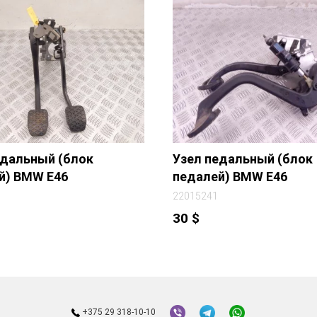
едальный (блок
Узел педальный (блок
й) BMW E46
педалей) BMW E46
22015241
30
$
+375 29 318-10-10