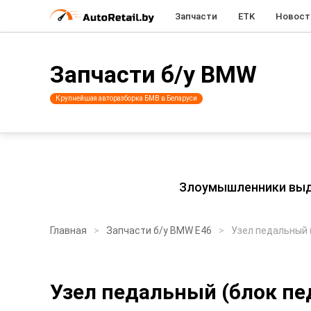
Запчасти
ETK
Новост
Запчасти б/у BMW
Крупнейшая авторазборка БМВ в Беларуси
Злоумышленники выдаю
Главная
Запчасти б/у BMW E46
Узел педальный 
Узел педальный (блок пе