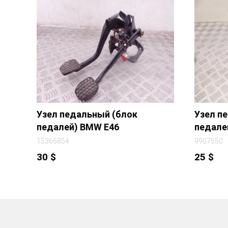
Узел педальный (блок
Узел п
педалей) BMW E46
педале
15366854
9907550
30
$
25
$