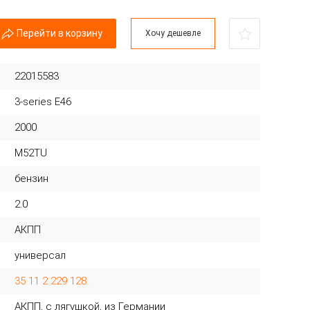
Перейти в корзину
Хочу дешевле
22015583
3-series E46
2000
M52TU
бензин
2.0
АКПП
универсал
35 11 2 229 128
АКПП, с лягушкой, из Германии