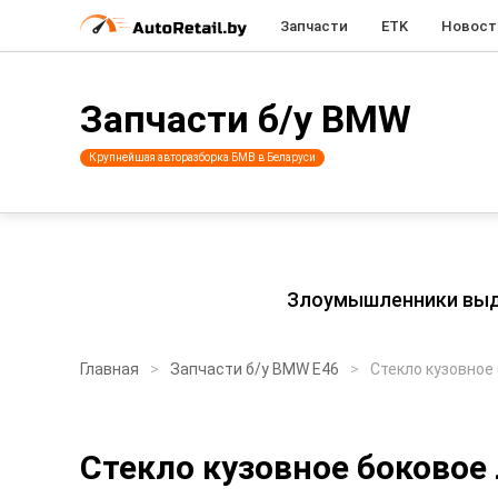
Запчасти
ETK
Новост
Запчасти б/у BMW
Крупнейшая авторазборка БМВ в Беларуси
Злоумышленники выдаю
Главная
Запчасти б/у BMW E46
Стекло кузовное
Стекло кузовное боковое