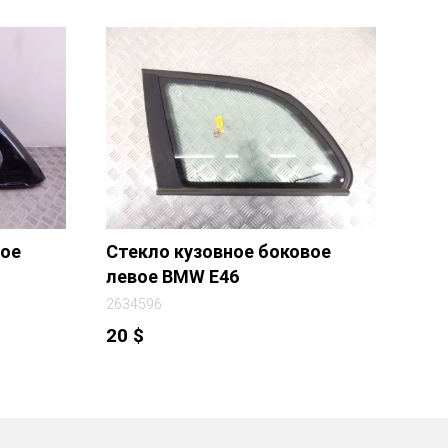
вое
Стекло кузовное боковое
левое BMW E46
2634596
20
$