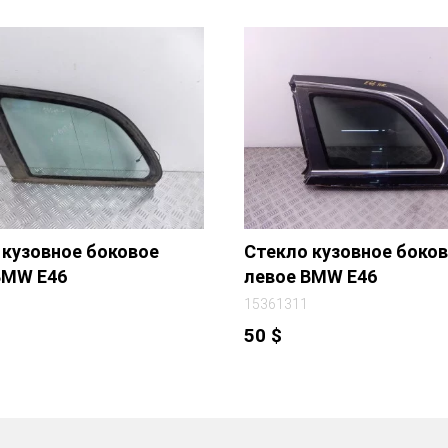
 кузовное боковое
Стекло кузовное боко
BMW E46
левое BMW E46
15361311
50
$