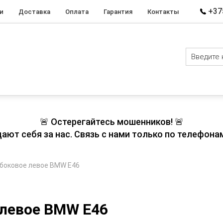
+375
и
Доставка
Оплата
Гарантия
Контакты
🚨 Остерегайтесь мошенников! 🚨
т себя за нас. Связь с нами только по телефонам
 боковое левое BMW E46
 левое BMW E46