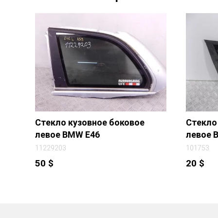
Стекло кузовное боковое
Стекло
левое BMW E46
левое 
11229203
101753
50
$
20
$