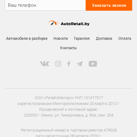
Заказать звонок
Автомобили в разборке
Новости
Гарантия
Доставка
Оплата
Контакты
ООО «РитейлМоторс» УНП 191477517
зарегистрировано Мингорисполкомом 20 марта 2012 г.
Юридический и почтовый адрес:
220020 г. Минск, ул. Тимирязева, д. 85а, пом. 204
Регистрационный номер в торговом реестре 479028
дата регистрации 08 апреля 2020 г.