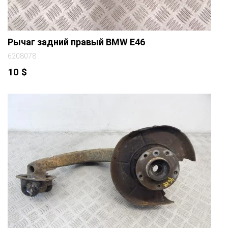
Рычаг задний правый BMW E46
6208078
10
$