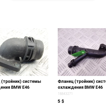
 (тройник) системы
Фланец (тройник) сис
ения BMW E46
охлаждения BMW E46
18843271
5
$