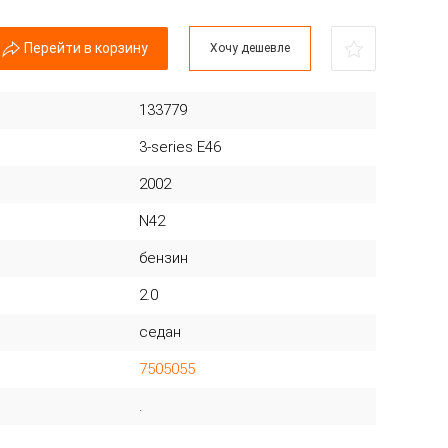
Перейти в корзину
Хочу дешевле
133779
3-series E46
2002
N42
бензин
2.0
седан
7505055
.