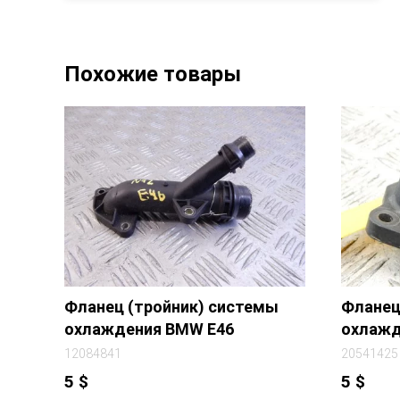
Похожие товары
Фланец (тройник) системы
Фланец
охлаждения BMW E46
охлажд
12084841
20541425
5
$
5
$