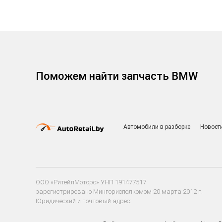
Поможем найти запчасть BMW
Автомобили в разборке
Новост
ООО «РитейлМоторс» УНП 191477517
зарегистрировано Мингорисполкомом 20 марта 2012 г.
Юридический и почтовый адрес:
220020 г. Минск, ул. Тимирязева, д. 85а, пом. 204