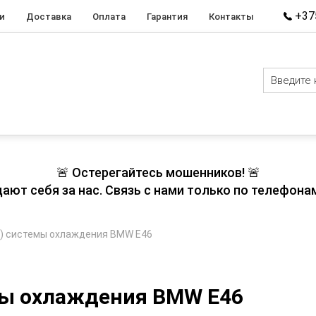
+375
и
Доставка
Оплата
Гарантия
Контакты
🚨 Остерегайтесь мошенников! 🚨
т себя за нас. Связь с нами только по телефонам
к) системы охлаждения BMW E46
мы охлаждения BMW E46