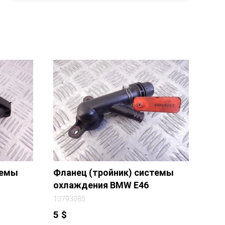
темы
Фланец (тройник) системы
охлаждения BMW E46
13793085
5
$