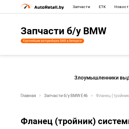
Запчасти
ETK
Новост
Запчасти б/у BMW
Крупнейшая авторазборка БМВ в Беларуси
Злоумышленники выдаю
Главная
Запчасти б/у BMW E46
Фланец (тройни
Фланец (тройник) систе