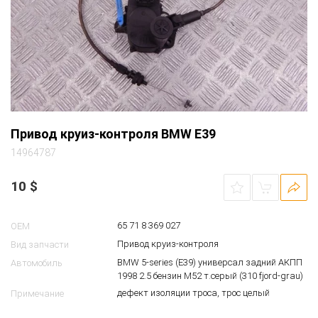
Привод круиз-контроля BMW E39
14964787
10
$
65 71 8 369 027
OEM
Привод круиз-контроля
Вид запчасти
BMW 5-series (E39) универсал задний АКПП
Автомобиль
1998 2.5 бензин M52 т.серый (310 fjord-grau)
дефект изоляции троса, трос целый
Примечание