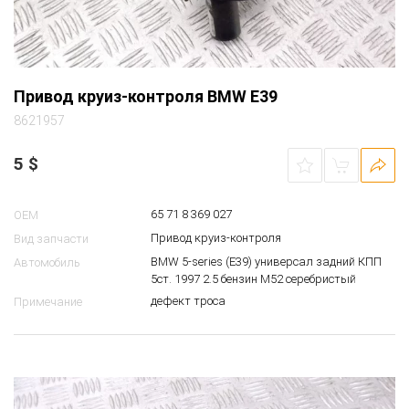
Привод круиз-контроля BMW E39
8621957
5
$
65 71 8 369 027
OEM
Привод круиз-контроля
Вид запчасти
BMW 5-series (E39) универсал задний КПП
Автомобиль
5ст. 1997 2.5 бензин M52 серебристый
дефект троса
Примечание