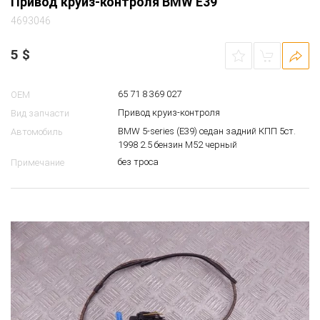
Привод круиз-контроля BMW E39
4693046
5
$
65 71 8 369 027
OEM
Привод круиз-контроля
Вид запчасти
BMW 5-series (E39) седан задний КПП 5ст.
Автомобиль
1998 2.5 бензин M52 черный
без троса
Примечание