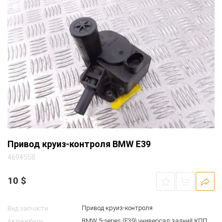
Привод круиз-контроля BMW E39
4694558
10
$
Привод круиз-контроля
Вид запчасти
BMW 5-series (E39) универсал задний КПП
Автомобиль