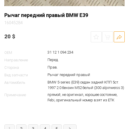
Рычаг передний правый BMW E39
16045284
20
$
31 12 1 094 234
OEM
Перед.
Направление
Прав.
Сторона
Рычаг передний правый
Вид запчасти
BMW 5-series (E39) седан задний КПП 5ст.
Автомобиль
1997 2.0 бензин M52 белый (300 alpinweiss 3)
прямой, не оригинал, хорошее состояние,
Примечание
Febi, оригинальный номер взят из ЕТК
1
2
3
4
5