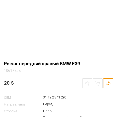
Рычаг передний правый BMW E39
10617808
20
$
31 12 2 341 296
OEM
Перед.
Направление
Прав.
Сторона