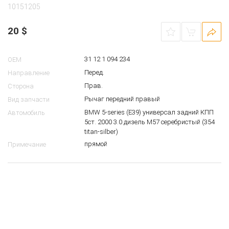
10151205
20
$
31 12 1 094 234
OEM
Перед.
Направление
Прав.
Сторона
Рычаг передний правый
Вид запчасти
BMW 5-series (E39) универсал задний КПП
Автомобиль
5ст. 2000 3.0 дизель M57 серебристый (354
titan-silber)
прямой
Примечание