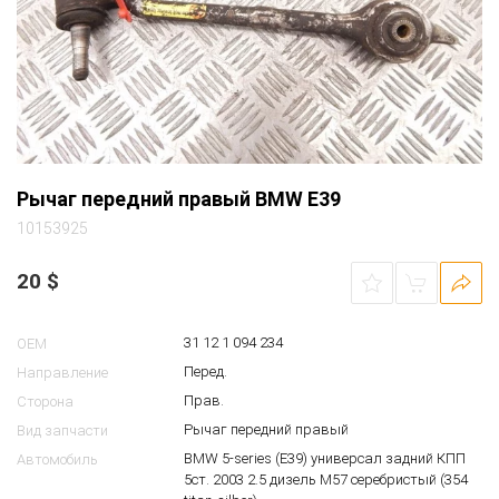
Рычаг передний правый BMW E39
10153925
20
$
31 12 1 094 234
OEM
Перед.
Направление
Прав.
Сторона
Рычаг передний правый
Вид запчасти
BMW 5-series (E39) универсал задний КПП
Автомобиль
5ст. 2003 2.5 дизель M57 серебристый (354