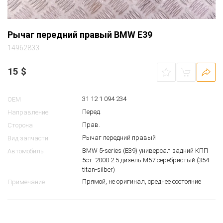
Рычаг передний правый BMW E39
14962833
15
$
31 12 1 094 234
OEM
Перед.
Направление
Прав.
Сторона
Рычаг передний правый
Вид запчасти
BMW 5-series (E39) универсал задний КПП
Автомобиль
5ст. 2000 2.5 дизель M57 серебристый (354
titan-silber)
Прямой, не оригинал, среднее состояние
Примечание