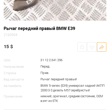
Рычаг передний правый BMW E39
2160904
15
$
31 12 2 341 296
OEM
Перед.
Направление
Прав.
Сторона
Рычаг передний правый
Вид запчасти
BMW 5-series (E39) универсал задний АКПП
Автомобиль
2000 3.0 дизель M57 серебристый
нижний, оригинал, среднее состояние, ОЕМ
Примечание
взят из ЕТК