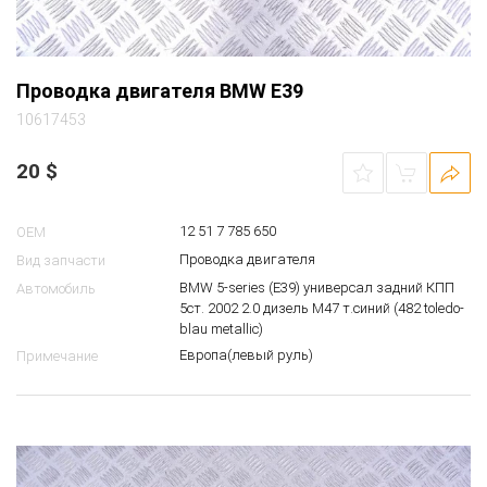
Проводка двигателя BMW E39
10617453
20
$
12 51 7 785 650
OEM
Проводка двигателя
Вид запчасти
BMW 5-series (E39) универсал задний КПП
Автомобиль
5ст. 2002 2.0 дизель M47 т.синий (482 toledo-
blau metallic)
Европа(левый руль)
Примечание