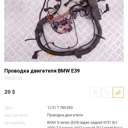
Проводка двигателя BMW E39
18026100
20
$
12 51 7 785 650
OEM
Проводка двигателя
Вид запчасти
BMW 5-series (E39) седан задний КПП 5ст.
Автомобиль
2000 2.0 дизель M47 т.синий (317 orient-blau)