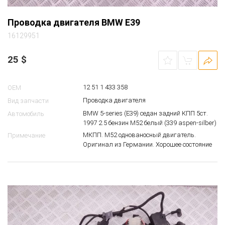
Проводка двигателя BMW E39
16129951
25
$
12 51 1 433 358
OEM
Проводка двигателя
Вид запчасти
BMW 5-series (E39) седан задний КПП 5ст.
Автомобиль
1997 2.5 бензин M52 белый (339 aspen-silber)
МКПП. М52 однованосный двигатель.
Примечание
Оригинал из Германии. Хорошее состояние