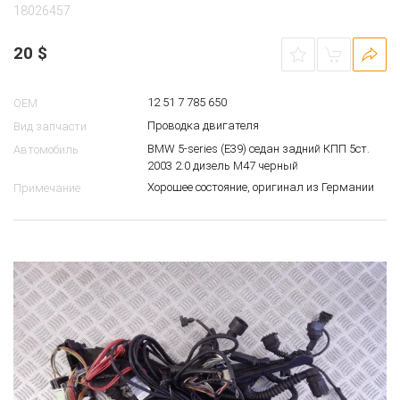
18026457
20
$
12 51 7 785 650
OEM
Проводка двигателя
Вид запчасти
BMW 5-series (E39) седан задний КПП 5ст.
Автомобиль
2003 2.0 дизель M47 черный
Хорошее состояние, оригинал из Германии
Примечание