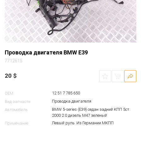
Проводка двигателя BMW E39
7712615
20
$
12 51 7 785 650
OEM
Проводка двигателя
Вид запчасти
BMW 5-series (E39) седан задний КПП 5ст.
Автомобиль
2000 2.0 дизель M47 зеленый
Левый руль. Из Германии.МКПП
Примечание