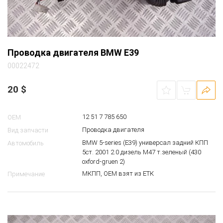
Проводка двигателя BMW E39
00022472
20
$
12 51 7 785 650
OEM
Проводка двигателя
Вид запчасти
BMW 5-series (E39) универсал задний КПП
Автомобиль
5ст. 2001 2.0 дизель M47 т.зеленый (430
oxford-gruen 2)
МКПП, ОЕМ взят из ЕТК
Примечание