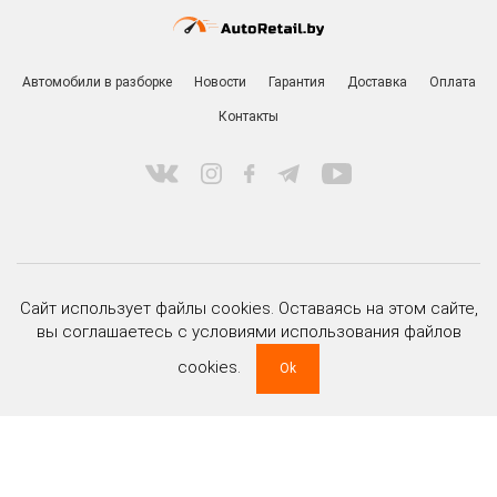
Автомобили в разборке
Новости
Гарантия
Доставка
Оплата
Контакты
ООО «РитейлМоторс» УНП 191477517
Сайт использует файлы cookies. Оставаясь на этом сайте,
зарегистрировано Мингорисполкомом 20 марта 2012 г.
вы соглашаетесь с условиями использования файлов
Юридический и почтовый адрес:
220020 г. Минск, ул. Тимирязева, д. 85а, пом. 204
cookies.
Ok
Регистрационный номер в торговом реестре 479028
дата регистрации 08 апреля 2020 г.