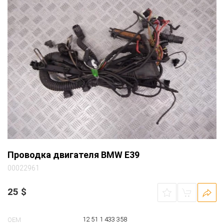
Проводка двигателя BMW E39
00022961
25
$
12 51 1 433 358
OEM