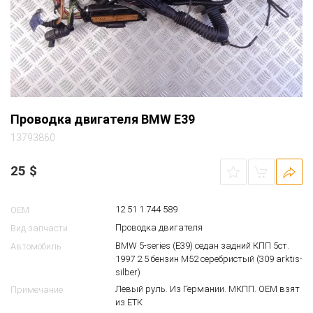
Проводка двигателя BMW E39
13793860
25
$
12 51 1 744 589
OEM
Проводка двигателя
Вид запчасти
BMW 5-series (E39) седан задний КПП 5ст.
Автомобиль
1997 2.5 бензин M52 серебристый (309 arktis-
silber)
Левый руль. Из Германии. МКПП. ОЕМ взят
Примечание
из ЕТК