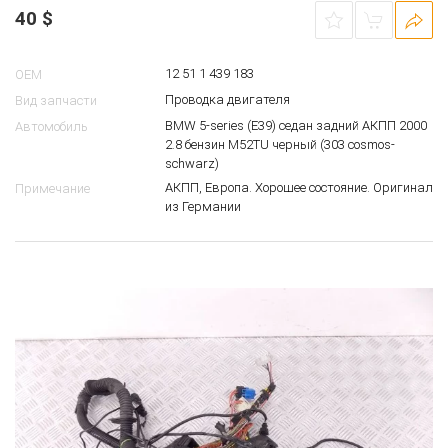
40
$
12 51 1 439 183
OEM
Проводка двигателя
Вид запчасти
BMW 5-series (E39) седан задний АКПП 2000
Автомобиль
2.8 бензин M52TU черный (303 cosmos-
schwarz)
АКПП, Европа. Хорошее состояние. Оригинал
Примечание
из Германии