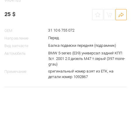
9904163
25
$
31 10 6 755 072
OEM
Перед.
Направление
Балка подвески передняя (подрамник)
Вид запчасти
BMW 5-series (E39) универсал задний КПП
Автомобиль
5ст. 2001 2.0 дизель M47 т.серый (397 moire-
grau)
оригинальный номер взят из ЕТК, на
Примечание
детали номер 1092867