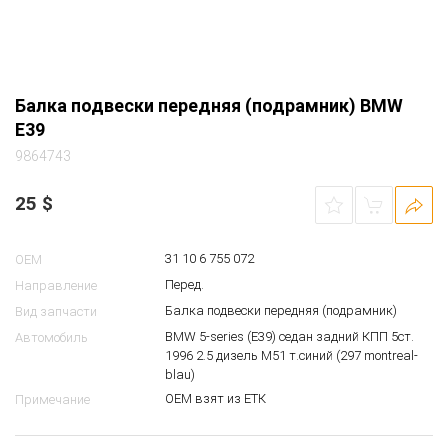
Балка подвески передняя (подрамник) BMW
E39
9864743
25
$
31 10 6 755 072
OEM
Перед.
Направление
Балка подвески передняя (подрамник)
Вид запчасти
BMW 5-series (E39) седан задний КПП 5ст.
Автомобиль
1996 2.5 дизель M51 т.синий (297 montreal-
blau)
ОЕМ взят из ЕТК
Примечание