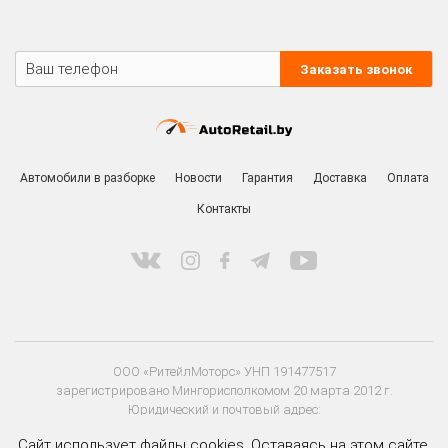
Заказать звонок
Автомобили в разборке
Новости
Гарантия
Доставка
Оплата
Контакты
ООО «РитейлМоторс» УНП 191477517
зарегистрировано Мингорисполкомом 20 марта 2012 г.
Юридический и почтовый адрес:
220020 г. Минск, ул. Тимирязева, д. 85а, пом. 204
Сайт использует файлы cookies. Оставаясь на этом сайте,