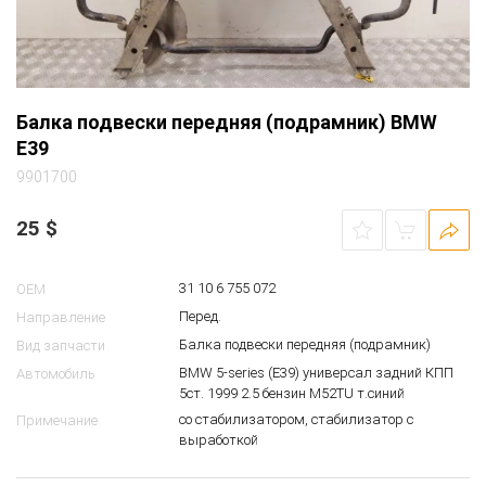
Балка подвески передняя (подрамник) BMW
E39
9901700
25
$
31 10 6 755 072
OEM
Перед.
Направление
Балка подвески передняя (подрамник)
Вид запчасти
BMW 5-series (E39) универсал задний КПП
Автомобиль
5ст. 1999 2.5 бензин M52TU т.синий
со стабилизатором, стабилизатор с
Примечание
выработкой