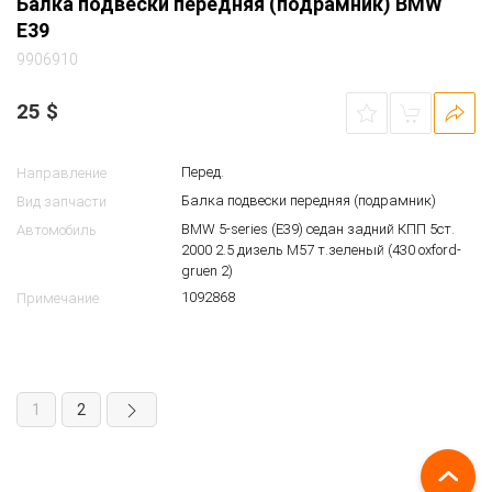
Балка подвески передняя (подрамник) BMW
E39
9906910
25
$
Перед.
Направление
Балка подвески передняя (подрамник)
Вид запчасти
BMW 5-series (E39) седан задний КПП 5ст.
Автомобиль
2000 2.5 дизель M57 т.зеленый (430 oxford-
gruen 2)
1092868
Примечание
1
2