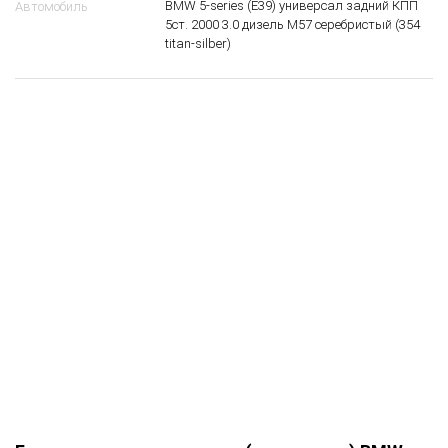
BMW 5-series (E39) универсал задний КПП
Автомобиль
5ст. 2000 3.0 дизель M57 серебристый (354
titan-silber)