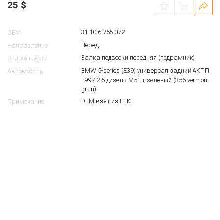
25
$
31 10 6 755 072
OEM
Перед.
Направление
Балка подвески передняя (подрамник)
Вид запчасти
BMW 5-series (E39) универсал задний АКПП
Автомобиль
1997 2.5 дизель M51 т.зеленый (356 vermont-
grun)
ОЕМ взят из ЕТК
Примечание