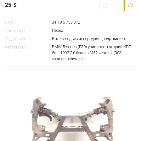
25
$
31 10 6 755 072
OEM
Перед.
Направление
Балка подвески передняя (подрамник)
Вид запчасти
BMW 5-series (E39) универсал задний КПП
Автомобиль
5ст. 1997 2.0 бензин M52 черный (303
cosmos-schwarz)