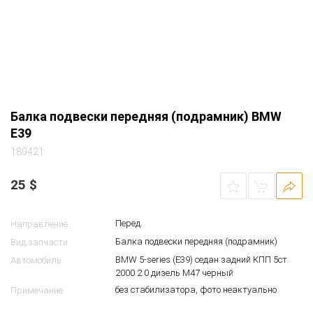
Балка подвески передняя (подрамник) BMW
E39
180421
25
$
Перед.
Направление
Балка подвески передняя (подрамник)
Вид запчасти
BMW 5-series (E39) седан задний КПП 5ст.
Автомобиль
2000 2.0 дизель M47 черный
без стабилизатора, фото неактуально
Примечание