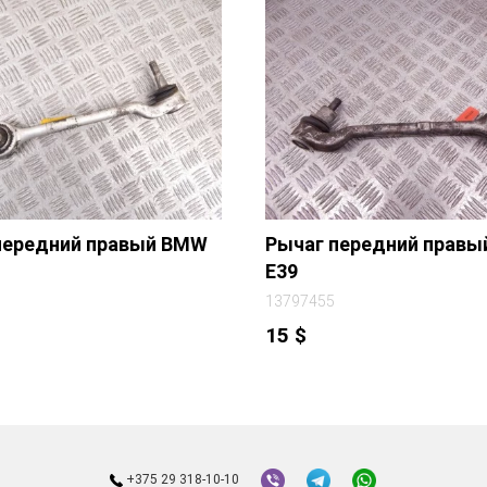
передний правый BMW
Рычаг передний прав
E39
13797455
15
$
+375 29 318-10-10