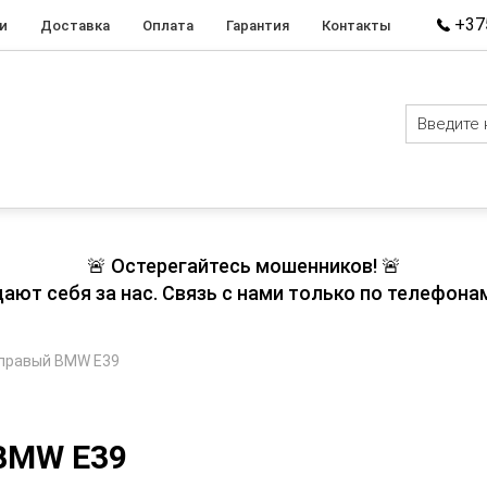
+375
и
Доставка
Оплата
Гарантия
Контакты
🚨 Остерегайтесь мошенников! 🚨
т себя за нас. Связь с нами только по телефонам
 правый BMW E39
BMW E39