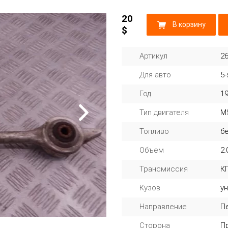
20
В корзину
$
Артикул
2
Для авто
5-
Год
1
Тип двигателя
M
Топливо
б
Объем
2.
Трансмиссия
КП
Кузов
у
Направление
П
Сторона
П