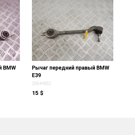
ый BMW
Рычаг передний правый BMW
E39
20544852
15
$