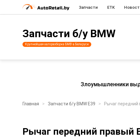
Запчасти
ETK
Новост
Запчасти б/у BMW
Крупнейшая авторазборка БМВ в Беларуси
Злоумышленники выдаю
Главная
Запчасти б/у BMW E39
Рычаг передний
Рычаг передний правый 