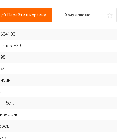
Перейти в корзину
Хочу дешевле
6634183
series E39
998
52
ензин
0
П 5ст.
ниверсал
еред.
рав.