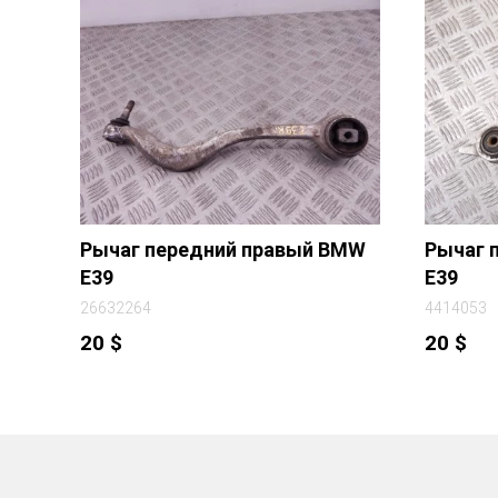
Рычаг передний правый BMW
Рычаг 
E39
E39
26632264
4414053
20
$
20
$