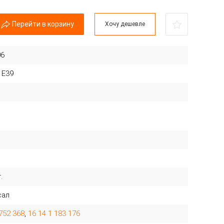
Перейти в корзину
Хочу дешевле
06
 E39
.
сал
 752 368
,
16 14 1 183 176