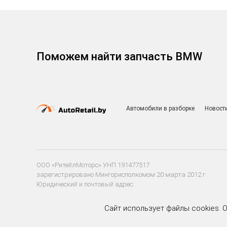
Поможем найти запчасть BMW
Автомобили в разборке
Новост
ООО «РитейлМоторс» УНП 191477517
зарегистрировано Мингорисполкомом 20 марта 2012 г.
Юридический и почтовый адрес:
220020 г. Минск, ул. Тимирязева, д. 85а, пом. 204
Сайт использует файлы cookies. 