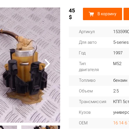
45
В корзину
$
Артикул
153599
Для авто
5-series
Год
1997
Тип
M52
двигателя
Топливо
бензин
Объем
2.5
Трансмиссия
КПП 5ст
Кузов
универ
OEM
16 14 6