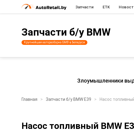
Запчасти
ETK
Новост
Запчасти б/у BMW
Крупнейшая авторазборка БМВ в Беларуси
Злоумышленники выдаю
Главная
Запчасти б/у BMW E39
Насос топливны
Насос топливный BMW E