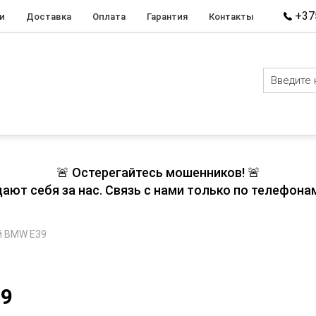
+375
и
Доставка
Оплата
Гарантия
Контакты
🚨 Остерегайтесь мошенников! 🚨
т себя за нас. Связь с нами только по телефонам
й BMW E39
39