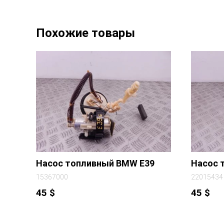
Похожие товары
Насос топливный BMW E39
Насос 
15367000
22015434
45
$
45
$