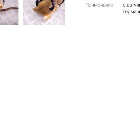
Примечание
с датчи
Германи