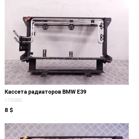
Кассета радиаторов BMW E39
1725880
8
$